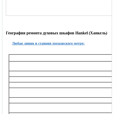
География ремонта духовых шкафов Hankel (Ханкель)
Любая линия и станция московского метро:
Таганско-Краснопресненская
Баррикадная,, Беговая, Волгоградский проспект, Выхино, Жулебино, Китай-город, 
Октябрьское поле, Планерная, Полежаевская, Пролетарская, Пушкинская, Рязанский
Тушинская, Улица 1905 года, Щукин
Калининская
Авиамоторная, Марксистская, Новогиреево, Новокосино, Перово, 
Замоскворецкая
Автозаводская, Алма-Атинская, Аэропорт, Белорусская, Водный стадион, Войко
Каширская, Коломенская, Красногвардейская, Маяковская, Новокузнецкая, Орехов
Театральная, Царицыно
Серпуховско-Тимирязевская
Алтуфьево, Аннино, Бибирево, Боровицкая, Бульвар Дмитрия Донского, Владыки
Нагорная, Нахимовский проспект, Отрадное, Петровско-Разумовская, Полянка, Праж
Тимирязевская, Тульская, Улица Академика Янгеля, Цветной бульва