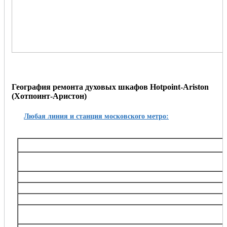
География ремонта духовых шкафов Hotpoint-Ariston
(Хотпоинт-Аристон)
Любая линия и станция московского метро:
Таганско-Краснопресненская
Баррикадная,, Беговая, Волгоградский проспект, Выхино, Жулебино, Китай-город, 
Октябрьское поле, Планерная, Полежаевская, Пролетарская, Пушкинская, Рязанский
Тушинская, Улица 1905 года, Щукин
Калининская
Авиамоторная, Марксистская, Новогиреево, Новокосино, Перово, 
Замоскворецкая
Автозаводская, Алма-Атинская, Аэропорт, Белорусская, Водный стадион, Войко
Каширская, Коломенская, Красногвардейская, Маяковская, Новокузнецкая, Орехов
Театральная, Царицыно