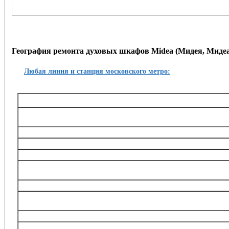
География ремонта духовых шкафов Midea (Мидея, Мидеа
Любая линия и станция московского метро:
Таганско-Краснопресненская
Баррикадная,, Беговая, Волгоградский проспект, Выхино, Жулебино, Китай-город, 
Октябрьское поле, Планерная, Полежаевская, Пролетарская, Пушкинская, Рязанский
Тушинская, Улица 1905 года, Щукин
Калининская
Авиамоторная, Марксистская, Новогиреево, Новокосино, Перово, 
Замоскворецкая
Автозаводская, Алма-Атинская, Аэропорт, Белорусская, Водный стадион, Войко
Каширская, Коломенская, Красногвардейская, Маяковская, Новокузнецкая, Орехов
Театральная, Царицыно
Серпуховско-Тимирязевская
Алтуфьево, Аннино, Бибирево, Боровицкая, Бульвар Дмитрия Донского, Владыки
Нагорная, Нахимовский проспект, Отрадное, Петровско-Разумовская, Полянка, Праж
Тимирязевская, Тульская, Улица Академика Янгеля, Цветной бульва
Калужско-Рижская
Академическая, Алексеевская, Бабушкинская, Беляево, Ботанический сад, ВДНХ