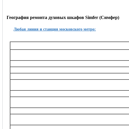
География ремонта духовых шкафов Simfer (Симфер)
Любая линия и станция московского метро:
Таганско-Краснопресненская
Баррикадная,, Беговая, Волгоградский проспект, Выхино, Жулебино, Китай-город, 
Октябрьское поле, Планерная, Полежаевская, Пролетарская, Пушкинская, Рязанский
Тушинская, Улица 1905 года, Щукин
Калининская
Авиамоторная, Марксистская, Новогиреево, Новокосино, Перово, 
Замоскворецкая
Автозаводская, Алма-Атинская, Аэропорт, Белорусская, Водный стадион, Войко
Каширская, Коломенская, Красногвардейская, Маяковская, Новокузнецкая, Орехов
Театральная, Царицыно
Серпуховско-Тимирязевская
Алтуфьево, Аннино, Бибирево, Боровицкая, Бульвар Дмитрия Донского, Владыки
Нагорная, Нахимовский проспект, Отрадное, Петровско-Разумовская, Полянка, Праж
Тимирязевская, Тульская, Улица Академика Янгеля, Цветной бульва
Калужско-Рижская
Академическая, Алексеевская, Бабушкинская, Беляево, Ботанический сад, ВДНХ
проспект, Медведково, Новоясеневская, Новые Черёмушки, Октябрьская, Про
Сухаревская, Тёплый Стан, Тургеневская, Третьяковска
Арбатско-Покровская