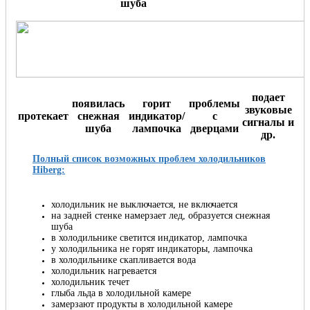
шуба
подает
появилась
горит
проблемы
звуковые
протекает
снежная
индикатор/
с
сигналы и
шуба
лампочка
дверцами
др.
Полный список возможных проблем холодильников
Hiberg:
холодильник не выключается, не включается
на задней стенке намерзает лед, образуется снежная
шуба
в холодильнике светится индикатор, лампочка
у холодильника не горят индикаторы, лампочка
в холодильнике скапливается вода
холодильник нагревается
холодильник течет
глыба льда в холодильной камере
замерзают продукты в холодильной камере