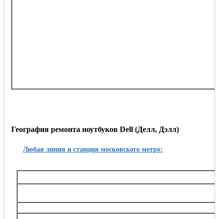
изображение мерцает, полосит, искажается
синий экран – BSOD или другой вид ошибки
закончилось место на жестком диске
стал сильно нагреваться
циклично перезагружается
не устанавливает требуемую программу
не видит роутер
нет соединения с принтером
не получается подключиться к интернету
любые другие проблемы
География ремонта ноутбуков Dell (Делл, Дэлл)
Любая линия и станция московского метро:
Таганско-Краснопресненская
Баррикадная,, Беговая, Волгоградский проспект, Выхино, Жулебино, Китай-город, 
Октябрьское поле, Планерная, Полежаевская, Пролетарская, Пушкинская, Рязанский
Тушинская, Улица 1905 года, Щукин
Калининская
Авиамоторная, Марксистская, Новогиреево, Новокосино, Перово, 