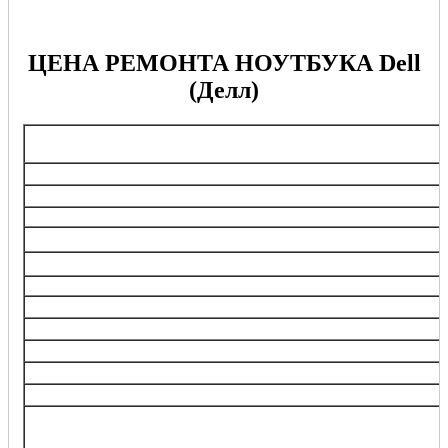
ЦЕНА РЕМОНТА НОУТБУКА Dell
(Делл)
Перечень услуг
Выезд мастера при заказе ремонта
Диагностика при заказе ремонта
Профилактика стабильной работы
Замена АКБ, аккумуляторной батареи
Замена клавиатуры, блока кнопок
Ремонт/замена разъемов
Ремонт/замена экрана, дисплея
Ремонт корпусных элементов
Замена/восстановление жесткого диска (HDD, SSD)
Ремонт/замена динамиков
Ремонт/замена веб-камеры
Увеличение оперативной памяти, замена видеокарты,
увеличение емкости аккумулятора, увеличение памяти под