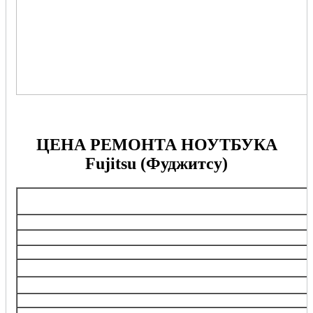
ЦЕНА РЕМОНТА НОУТБУКА
Fujitsu (Фуджитсу)
Перечень услуг
Выезд мастера при заказе ремонта
Диагностика при заказе ремонта
Профилактика стабильной работы
Замена АКБ, аккумуляторной батареи
Замена клавиатуры, блока кнопок
Ремонт/замена разъемов