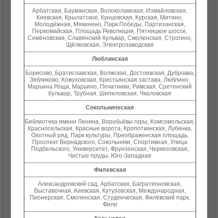
Арбатская, Бауманская, Волоколамская, Измайловская,
Киевская, Крылатское, Кунцевская, Курская, Митино,
Молодёжная, Мякинино, Парк Победы, Партизанская,
Первомайская, Площадь Революции, Пятницкое шоссе,
Семёновская, Славянский бульвар, Смоленская, Строгино,
Щёлковская, Электрозаводская
Люблинская
Борисово, Братиславская, Волжская, Достоевская, Дубровка,
Зябликово, Кожуховская, Крестьянская застава, Люблино,
Марьина Роща, Марьино, Печатники, Римская, Сретенский
бульвар, Трубная, Шипиловская, Чкаловская
Сокольническая
Библиотека имени Ленина, Воробьёвы горы, Комсомольская,
Красносельская, Красные ворота, Кропоткинская, Лубянка,
Охотный ряд, Парк культуры, Преображенская площадь,
Проспект Вернадского, Сокольники, Спортивная, Улица
Подбельского, Университет, Фрунзенская, Черкизовская,
Чистые пруды, Юго-Западная
Филевская
Александровский сад, Арбатская, Багратионовская,
Выставочная, Киевская, Кутузовская, Международная,
Пионерская, Смоленская, Студенческая, Филёвский парк,
Фили