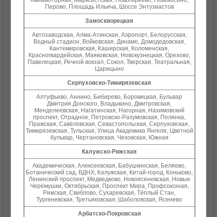
Авиамоторная, Марксистская, Новогиреево, Новокосино,
Перово, Площадь Ильича, Шоссе Энтузиастов
Замоскворецкая
Автозаводская, Алма-Атинская, Аэропорт, Белорусская,
Водный стадион, Войковская, Динамо, Домодедовская,
Кантемировская, Каширская, Коломенская,
Красногвардейская, Маяковская, Новокузнецкая, Орехово,
Павелецкая, Речной вокзал, Сокол, Тверская, Театральная,
Царицыно
Серпуховско-Тимирязевская
Алтуфьево, Аннино, Бибирево, Боровицкая, Бульвар
Дмитрия Донского, Владыкино, Дмитровская,
Менделеевская, Нагатинская, Нагорная, Нахимовский
проспект, Отрадное, Петровско-Разумовская, Полянка,
Пражская, Савёловская, Севастопольская, Серпуховская,
Тимирязевская, Тульская, Улица Академика Янгеля, Цветной
бульвар, Чертановская, Чеховская, Южная
Калужско-Рижская
Академическая, Алексеевская, Бабушкинская, Беляево,
Ботанический сад, ВДНХ, Калужская, Китай-город, Коньково,
Ленинский проспект, Медведково, Новоясеневская, Новые
Черёмушки, Октябрьская, Проспект Мира, Профсоюзная,
Рижская, Свиблово, Сухаревская, Тёплый Стан,
Тургеневская, Третьяковская, Шаболовская, Ясенево
Арбатско-Покровская