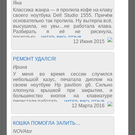
Яна
Классика жанра — я пролила кофе на клаву
своего ноутбука Dell Studio 1555. Причём
основательно так пролила. Ну вытерла всё,
высушила, но увы…не работала клава.
Разбирать я её не рискнула,
поскольку...
читать весь отзыв
12 Июня 2015
РЕМОНТ УДАЛСЯ!
Ирина
У меня во время сессии случился
небольшой казус, печатала диплом на
своем ноутбуке Hp pavilion g6. Сильно
хлопнула крышкой при закрытии, и
большинство кнопок на клавиатуре
перестали работать...
читать весь отзыв
12 Марта 2016
КОШКА ПОМОГЛА ЗАЛИТЬ…
NOVAtor