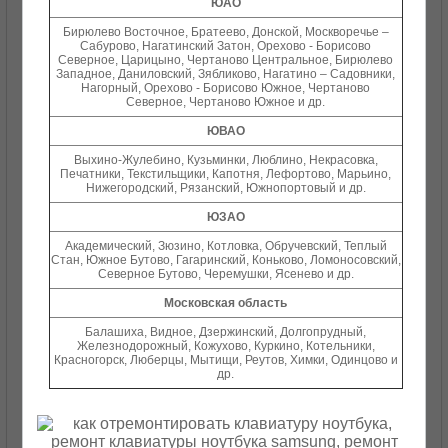
ЮАО
Бирюлево Восточное, Братеево, Донской, Москворечье –
Сабурово, Нагатинский Затон, Орехово - Борисово
Северное, Царицыно, Чертаново Центральное, Бирюлево
Западное, Даниловский, Зябликово, Нагатино – Садовники,
Нагорный, Орехово - Борисово Южное, Чертаново
Северное, Чертаново Южное и др.
ЮВАО
Выхино-Жулебино, Кузьминки, Люблино, Некрасовка,
Печатники, Текстильщики, Капотня, Лефортово, Марьино,
Нижегородский, Рязанский, Южнопортовый и др.
ЮЗАО
Академический, Зюзино, Котловка, Обручевский, Теплый
Стан, Южное Бутово, Гагаринский, Коньково, Ломоносовский,
Северное Бутово, Черемушки, Ясенево и др.
Московская
область
Балашиха, Виднoe, Дзержинский, Долгопрудный,
Железнодорожный, Кожухово, Куркино, Котельники,
Красногорск, Люберцы, Мытищи, Реутов, Химки, Одинцово и
др.