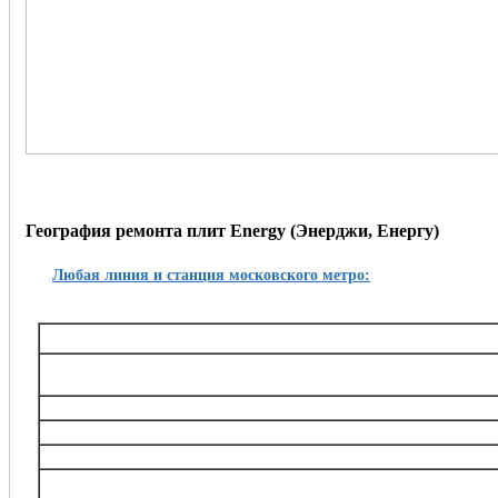
География ремонта плит Energy (Энерджи, Енергу)
Любая линия и станция московского метро:
Таганско-Краснопресненская
Баррикадная,, Беговая, Волгоградский проспект, Выхино, Жулебино, Китай-город, 
Октябрьское поле, Планерная, Полежаевская, Пролетарская, Пушкинская, Рязанский
Тушинская, Улица 1905 года, Щукин
Калининская
Авиамоторная, Марксистская, Новогиреево, Новокосино, Перово, 
Замоскворецкая
Автозаводская, Алма-Атинская, Аэропорт, Белорусская, Водный стадион, Войко
Каширская, Коломенская, Красногвардейская, Маяковская, Новокузнецкая, Орехов