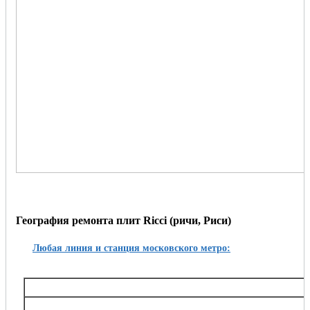
География ремонта плит Ricci (ричи, Риси)
Любая линия и станция московского метро:
Таганско-Краснопресненская
Баррикадная,, Беговая, Волгоградский проспект, Выхино, Жулебино, Китай-город, 
Октябрьское поле, Планерная, Полежаевская, Пролетарская, Пушкинская, Рязанский