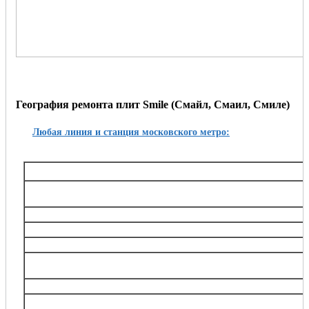
География ремонта плит Smile (Смайл, Смаил, Смиле)
Любая линия и станция московского метро:
Таганско-Краснопресненская
Баррикадная,, Беговая, Волгоградский проспект, Выхино, Жулебино, Китай-город, 
Октябрьское поле, Планерная, Полежаевская, Пролетарская, Пушкинская, Рязанский
Тушинская, Улица 1905 года, Щукин
Калининская
Авиамоторная, Марксистская, Новогиреево, Новокосино, Перово, 
Замоскворецкая
Автозаводская, Алма-Атинская, Аэропорт, Белорусская, Водный стадион, Войко
Каширская, Коломенская, Красногвардейская, Маяковская, Новокузнецкая, Орехов
Театральная, Царицыно
Серпуховско-Тимирязевская
Алтуфьево, Аннино, Бибирево, Боровицкая, Бульвар Дмитрия Донского, Владыки
Нагорная, Нахимовский проспект, Отрадное, Петровско-Разумовская, Полянка, Праж