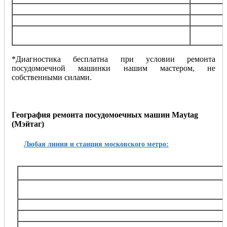
Замена солевого дозатора
от 10
Устранение засора
от 10
Установка и подключение посудомоечной
от 15
машинки
*Диагностика бесплатна при условии ремонта
посудомоечной машинки нашим мастером, не
собственными силами.
География ремонта посудомоечных машин Maytag
(Мэйтаг)
Любая линия и станция московского метро:
Таганско-Краснопресненская
Баррикадная,, Беговая, Волгоградский проспект, Выхино, Жулебино, Китай-город, 
Октябрьское поле, Планерная, Полежаевская, Пролетарская, Пушкинская, Рязанский
Тушинская, Улица 1905 года, Щукин
Калининская
Авиамоторная, Марксистская, Новогиреево, Новокосино, Перово, 
Замоскворецкая