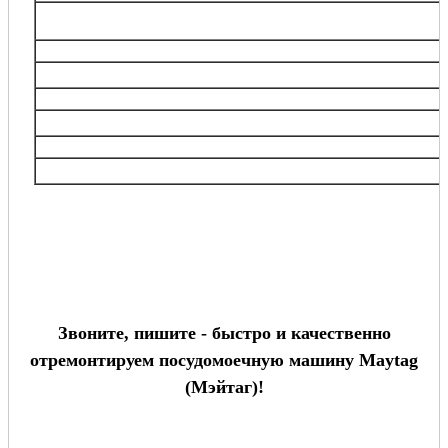
Бирюлево Восточное, Братеево, Донской, Москворечье – Сабурово, Нагатинский
Чертаново Центральное, Бирюлево Западное, Даниловский, Зябликово, Нагатино –
Чертаново Северное, Чертаново Южно
ЮВАО
Выхино-Жулебино, Кузьминки, Люблино, Некрасовка, Печатники, Текстильщики,
Рязанский, Южнопортовый и др
ЮЗАО
Академический, Зюзино, Котловка, Обручевский, Теплый Стан, Южное Бутово, Г
Бутово, Черемушки, Ясенево и др
Московская
область
Балашиха, Виднoe, Дзержинский, Долгопрудный, Железнодорожный, Кожухово, Кур
Реутов, Химки, Одинцово и др.
Звоните, пишите - быстро и качественно
отремонтируем посудомоечную машину Maytag
(Мэйтаг)!