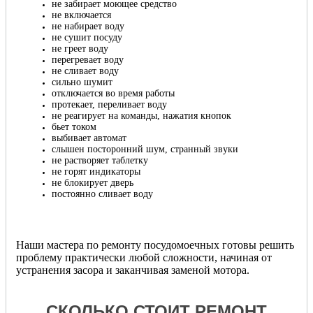
не забирает моющее средство
не включается
не набирает воду
не сушит посуду
не греет воду
перегревает воду
не сливает воду
сильно шумит
отключается во время работы
протекает, переливает воду
не реагирует на команды, нажатия кнопок
бьет током
выбивает автомат
слышен посторонний шум, странный звуки
не растворяет таблетку
не горят индикаторы
не блокирует дверь
постоянно сливает воду
Наши мастера по ремонту посудомоечных готовы решить
проблему практически любой сложности, начиная от
устранения засора и заканчивая заменой мотора.
СКОЛЬКО СТОИТ РЕМОНТ