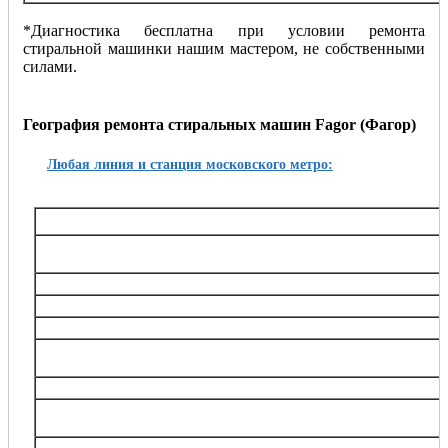
*Диагностика бесплатна при условии ремонта
стиральной машинки нашим мастером, не собственными
силами.
География ремонта стиральных машин Fagor (Фагор)
Любая линия и станция московского метро:
Таганско-Краснопресненская
Баррикадная,, Беговая, Волгоградский проспект, Выхино, Жулебино, Китай-город, 
Октябрьское поле, Планерная, Полежаевская, Пролетарская, Пушкинская, Рязанский
Тушинская, Улица 1905 года, Щукин
Калининская
Авиамоторная, Марксистская, Новогиреево, Новокосино, Перово, 
Замоскворецкая
Автозаводская, Алма-Атинская, Аэропорт, Белорусская, Водный стадион, Войко
Каширская, Коломенская, Красногвардейская, Маяковская, Новокузнецкая, Орехов
Театральная, Царицыно
Серпуховско-Тимирязевская
Алтуфьево, Аннино, Бибирево, Боровицкая, Бульвар Дмитрия Донского, Владыки
Нагорная, Нахимовский проспект, Отрадное, Петровско-Разумовская, Полянка, Праж
Тимирязевская, Тульская, Улица Академика Янгеля, Цветной бульва
Калужско-Рижская