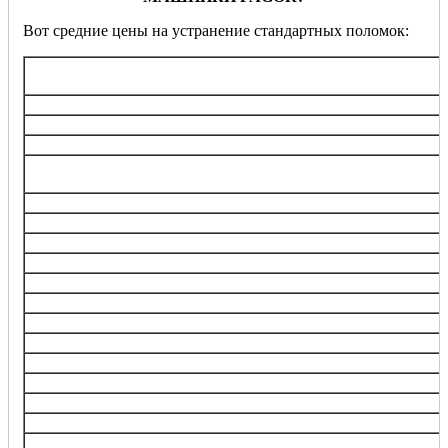
Вот средние цены на устранение стандартных поломок:
Услуга
Диагностика
Замена ТЭНа (нагревательного элемента)
Замена/ремонт подшипника барабана
Замена электронного блока управления, ремонт кнопок,
переключателей
Перепрошивка управляющего модуля
Замена любого насоса
Замена клапанов набора воды (впускной)
Замена электродвигателя
Замена ремня
Замена датчика
Замена амортизаторов, пружин
Замена барабана
Прочистка, замена фильтра забора воды
Замена манжеты люка
Замена УБЛ (устройства блокировки люка)
Изъятие инородного предмета