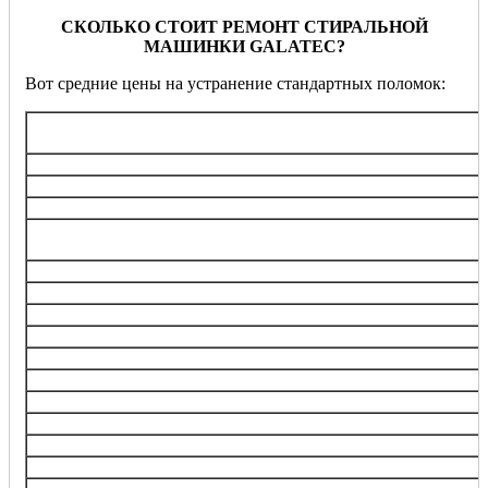
СКОЛЬКО СТОИТ РЕМОНТ СТИРАЛЬНОЙ
МАШИНКИ GALATEC?
Вот средние цены на устранение стандартных поломок:
Услуга
Диагностика
Замена ТЭНа (нагревательного элемента)
Замена/ремонт подшипника барабана
Замена электронного блока управления, ремонт кнопок,
переключателей
Перепрошивка управляющего модуля
Замена любого насоса
Замена клапанов набора воды (впускной)
Замена электродвигателя
Замена ремня
Замена датчика
Замена амортизаторов, пружин
Замена барабана
Прочистка, замена фильтра забора воды
Замена манжеты люка