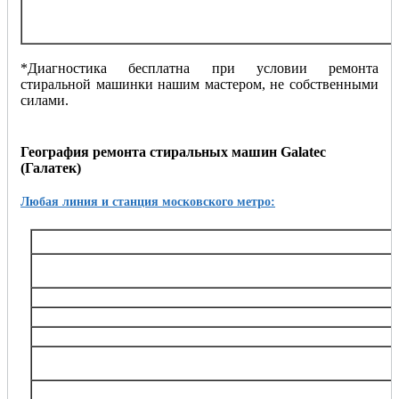
замена стиральной машинки
демонтаж стиральной машинки
любые другие проблемы
*Диагностика бесплатна при условии ремонта
стиральной машинки нашим мастером, не собственными
силами.
География ремонта стиральных машин Galatec
(Галатек)
Любая линия и станция московского метро:
Таганско-Краснопресненская
Баррикадная,, Беговая, Волгоградский проспект, Выхино, Жулебино, Китай-город, 
Октябрьское поле, Планерная, Полежаевская, Пролетарская, Пушкинская, Рязанский
Тушинская, Улица 1905 года, Щукин
Калининская
Авиамоторная, Марксистская, Новогиреево, Новокосино, Перово, 
Замоскворецкая
Автозаводская, Алма-Атинская, Аэропорт, Белорусская, Водный стадион, Войко
Каширская, Коломенская, Красногвардейская, Маяковская, Новокузнецкая, Орехов
Театральная, Царицыно
Серпуховско-Тимирязевская