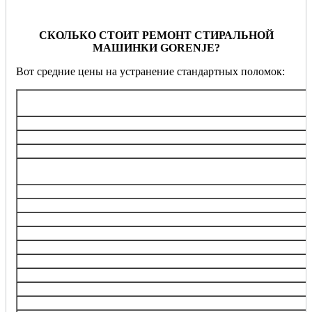
СКОЛЬКО СТОИТ РЕМОНТ СТИРАЛЬНОЙ
МАШИНКИ GORENJE?
Вот средние цены на устранение стандартных поломок:
Услуга
Диагностика
Замена ТЭНа (нагревательного элемента)
Замена/ремонт подшипника барабана
Замена электронного блока управления, ремонт кнопок,
переключателей
Перепрошивка управляющего модуля
Замена любого насоса
Замена клапанов набора воды (впускной)
Замена электродвигателя
Замена ремня
Замена датчика
Замена амортизаторов, пружин
Замена барабана
Прочистка, замена фильтра забора воды