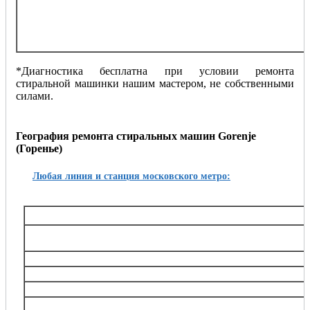
подключение стиральной машинки
замена стиральной машинки
демонтаж стиральной машинки
любые другие проблемы
*Диагностика бесплатна при условии ремонта
стиральной машинки нашим мастером, не собственными
силами.
География ремонта стиральных машин Gorenje
(Горенье)
Любая линия и станция московского метро:
Таганско-Краснопресненская
Баррикадная,, Беговая, Волгоградский проспект, Выхино, Жулебино, Китай-город, 
Октябрьское поле, Планерная, Полежаевская, Пролетарская, Пушкинская, Рязанский
Тушинская, Улица 1905 года, Щукин
Калининская
Авиамоторная, Марксистская, Новогиреево, Новокосино, Перово, 
Замоскворецкая
Автозаводская, Алма-Атинская, Аэропорт, Белорусская, Водный стадион, Войко
Каширская, Коломенская, Красногвардейская, Маяковская, Новокузнецкая, Орехов