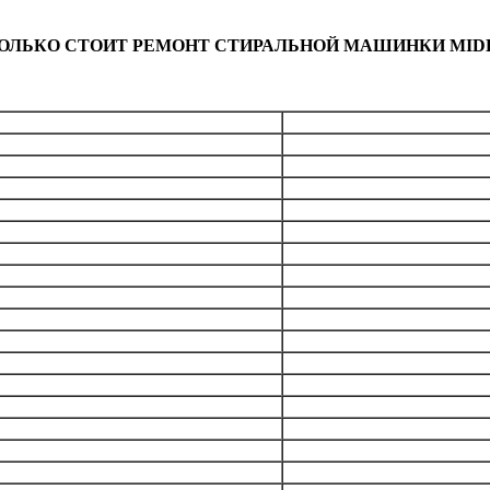
ОЛЬКО СТОИТ РЕМОНТ СТИРАЛЬНОЙ МАШИНКИ MID
Общая стоим
бесплатно
лемента)
от 1890
рабана
от 3990
 кнопок, переключателей
от 1790
модуля
от 1990
от 1690
пускной)
от 1190
я
от 1990
от 1490
от 1490
ужин
от 2490
от 4490
ора воды
от 1290
от 1490
вки люка)
от 1590
ета
от 1490