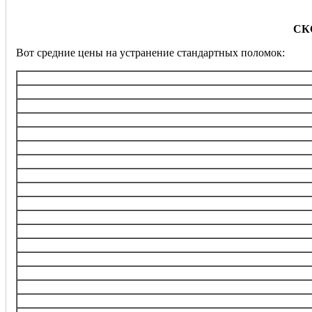
СК
Вот средние цены на устранение стандартных поломок:
Услуга
Диагностика
Замена ТЭНа (нагревательного э
Замена/ремонт подшипника ба
Замена электронного блока управления, ремонт
Перепрошивка управляющего 
Замена любого насоса
Замена клапанов набора воды (в
Замена электродвигател
Замена ремня
Замена датчика
Замена амортизаторов, пр
Замена барабана
Прочистка, замена фильтра заб
Замена манжеты люка
Замена УБЛ (устройства блокиро
Изъятие инородного предм