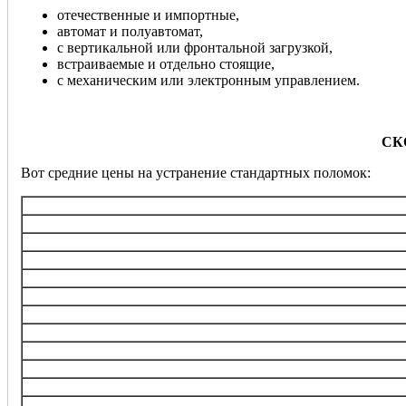
отечественные и импортные,
автомат и полуавтомат,
с вертикальной или фронтальной загрузкой,
встраиваемые и отдельно стоящие,
с механическим или электронным управлением.
СК
Вот средние цены на устранение стандартных поломок:
Услуга
Диагностика
Замена ТЭНа (нагревательного э
Замена/ремонт подшипника ба
Замена электронного блока управления, ремонт
Перепрошивка управляющего 
Замена любого насоса
Замена клапанов набора воды (в
Замена электродвигател
Замена ремня
Замена датчика
Замена амортизаторов, пр