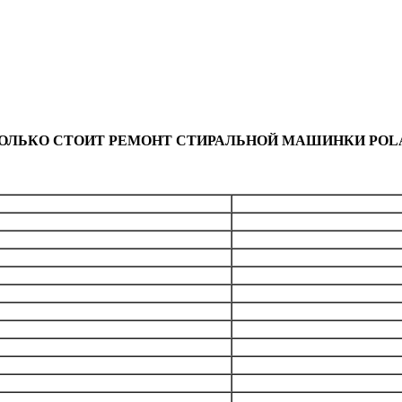
ОЛЬКО СТОИТ РЕМОНТ СТИРАЛЬНОЙ МАШИНКИ POL
Общая стоим
бесплатно
лемента)
от 1890
рабана
от 3990
 кнопок, переключателей
от 1790
модуля
от 1990
от 1690
пускной)
от 1190
я
от 1990
от 1490
от 1490
ужин
от 2490