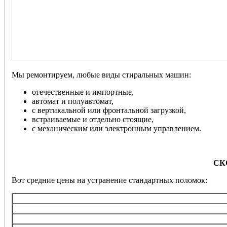
Мы ремонтируем, любые виды стиральных машин:
отечественные и импортные,
автомат и полуавтомат,
с вертикальной или фронтальной загрузкой,
встраиваемые и отдельно стоящие,
с механическим или электронным управлением.
СК
Вот средние цены на устранение стандартных поломок:
Услуга
Диагностика
Замена ТЭНа (нагревательного э