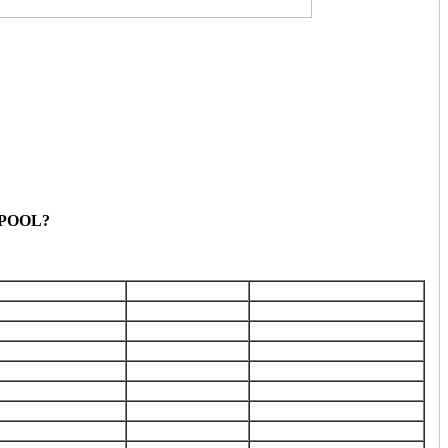
POOL?
ость
Качество детали
Время выполнения
*
-
1-2 часа
оригинал
1-2 часа
оригинал
1-2 часа
оригинал
1-2 часа
оригинал
1-2 часа
оригинал
1-2 часа
оригинал
1-2 часа