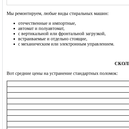
Мы ремонтируем, любые виды стиральных машин:
отечественные и импортные,
автомат и полуавтомат,
с вертикальной или фронтальной загрузкой,
встраиваемые и отдельно стоящие,
с механическим или электронным управлением.
СКОЛ
Вот средние цены на устранение стандартных поломок:
Услуга
Диагностика
Замена ТЭНа (нагревательного э
Замена/ремонт подшипника ба
Замена электронного блока управления, ремонт
Перепрошивка управляющего 
Замена любого насоса
Замена клапанов набора воды (в