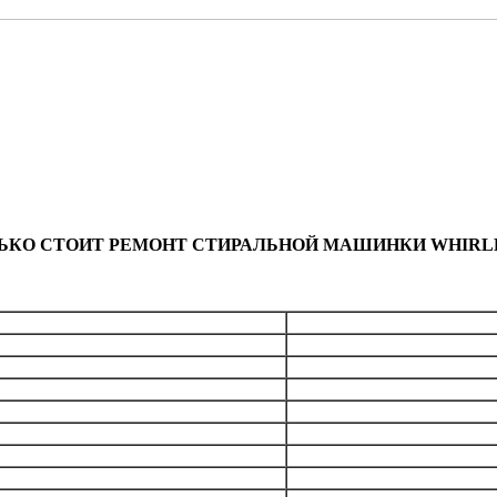
ЬКО СТОИТ РЕМОНТ СТИРАЛЬНОЙ МАШИНКИ WHIRL
Общая стоим
бесплатно
лемента)
от 1890
рабана
от 3990
 кнопок, переключателей
от 1790
модуля
от 1990
от 1690
пускной)
от 1190