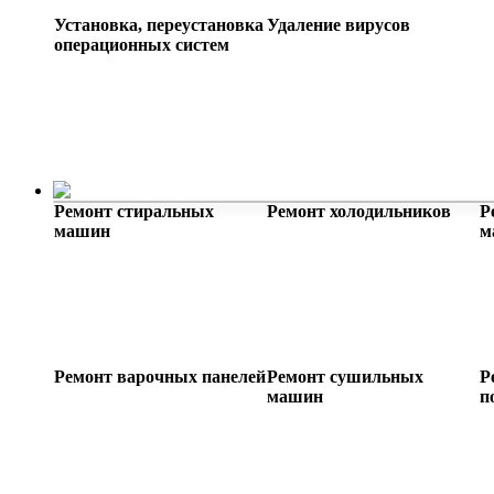
Установка, переустановка
Удаление вирусов
операционных систем
Ремонт бытовой техники
Ремонт стиральных
Ремонт холодильников
Р
машин
м
Ремонт варочных панелей
Ремонт сушильных
Р
машин
п