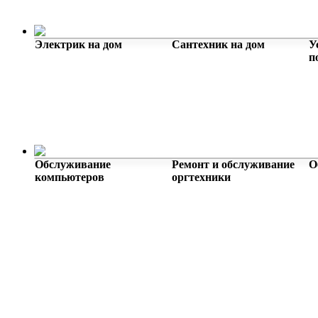
Мастер на час
Электрик на дом
Сантехник на дом
У
п
Услуги для бизнеса
Обслуживание
Ремонт и обслуживание
О
компьютеров
оргтехники