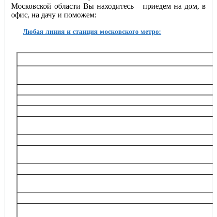
Московской области Вы находитесь – приедем на дом, в
офис, на дачу и поможем:
Любая линия и станция московского метро:
Таганско-Краснопресненская
Баррикадная,, Беговая, Волгоградский проспект, Выхино, Жулебино, Китай-город, 
Октябрьское поле, Планерная, Полежаевская, Пролетарская, Пушкинская, Рязанский
Тушинская, Улица 1905 года, Щукин
Калининская
Авиамоторная, Марксистская, Новогиреево, Новокосино, Перово, 
Замоскворецкая
Автозаводская, Алма-Атинская, Аэропорт, Белорусская, Водный стадион, Войко
Каширская, Коломенская, Красногвардейская, Маяковская, Новокузнецкая, Орехов
Театральная, Царицыно
Серпуховско-Тимирязевская
Алтуфьево, Аннино, Бибирево, Боровицкая, Бульвар Дмитрия Донского, Владык
Нагорная, Нахимовский проспект, Отрадное, Петровско-Разумовская, Полянка, Праж
Тимирязевская, Тульская, Улица Академика Янгеля, Цветной бульва
Калужско-Рижская
Академическая, Алексеевская, Бабушкинская, Беляево, Ботанический сад, ВДНХ
проспект, Медведково, Новоясеневская, Новые Черёмушки, Октябрьская, Про
Сухаревская, Тёплый Стан, Тургеневская, Третьяковска
Арбатско-Покровская
Арбатская, Бауманская, Волоколамская, Измайловская, Киевская, Крылатское, Кун
Парк Победы, Партизанская, Первомайская, Площадь Революции, Пятницкое шоссе