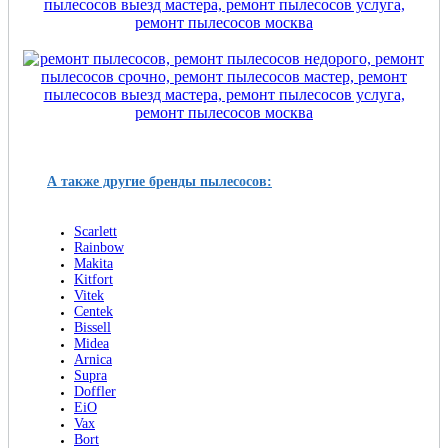
А также другие бренды пылесосов:
Scarlett
Rainbow
Makita
Kitfort
Vitek
Centek
Bissell
Midea
Arnica
Supra
Doffler
EiO
Vax
Bort