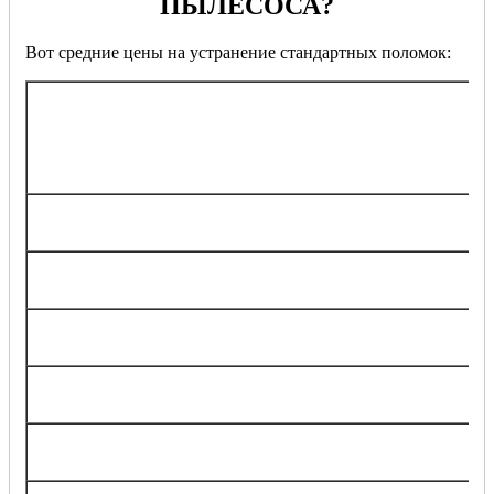
ПЫЛЕСОСА?
Вот средние цены на устранение стандартных поломок:
ПРЕМИУМ
КЛАСС
(BOSCH, PHILIPS, ELECTROL
Неисправность / Услуга
Ремонт пылесоса для сухой уборки
Ремонт моющего пылесоса
Ремонт профессионального пылесоса
Чистка засоров без разбора пылесоса (фильтра, 