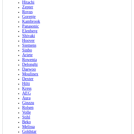
Hitachi
Zepter
Rovus
Gorenje
Kambrook
Panasonic
Elenberg
Shivaki
Hoover
Siemens
Sinbo
Ariete
Rowenta
Delonghi
Daewoo
Moulinex
Dexter
Hilti
Kress
AEG
Aura
Ginzzu
Rolsen
Volle
Stihl
Beko
Melissa
Goldstar