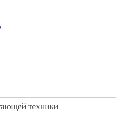
я
тающей техники