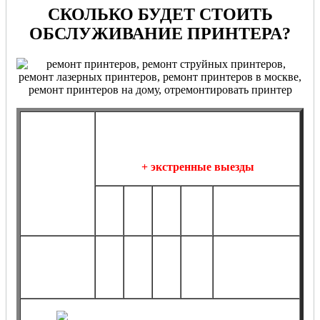
СКОЛЬКО БУДЕТ СТОИТЬ
ОБСЛУЖИВАНИЕ ПРИНТЕРА?
Договорное
обслуживание принтера на
постоянной основе
Разовое
+ экстренные выезды
обслуживание
принтера
10
20
1 шт.
5 шт.
более 20 шт.
шт.
шт.
от
от
от
от
по
от 2190 руб.*
990
3990
7990
13990
договоренности*
руб.*
руб.*
руб.*
руб.*