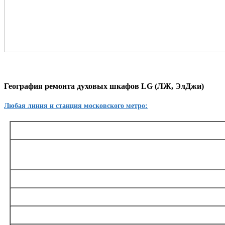
География ремонта духовых шкафов LG (ЛЖ, ЭлДжи)
Любая линия и станция московского метро:
Таганско-Краснопресненская
Баррикадная,, Беговая, Волгоградский проспект, Выхино, Жулебино, Китай-город, Куз
Октябрьское поле, Планерная, Полежаевская, Пролетарская, Пушкинская, Рязанский пр
Тушинская, Улица 1905 года, Щукинска
Калининская
Авиамоторная, Марксистская, Новогиреево, Новокосино, Перово, Пло
Замоскворецкая