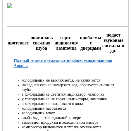
подает
появилась
горит
проблемы
звуковые
протекает
снежная
индикатор/
с
сигналы и
шуба
лампочка
дверцами
др.
Полный список возможных проблем холодильников
Amana:
холодильник не выключается, не включается
на задней стенке намерзает лед, образуется снежная
шуба
в холодильнике светится индикатор, лампочка
у холодильника не горят индикаторы, лампочка
в холодильнике скапливается вода
холодильник нагревается
холодильник течет
глыба льда в холодильной камере
замерзают продукты в холодильной камере
компрессор включается и тут же отключается