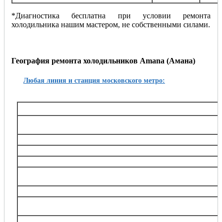
*Диагностика бесплатна при условии ремонта
холодильника нашим мастером, не собственными силами.
География ремонта холодильников Amana (Амана)
Любая линия и станция московского метро:
Таганско-Краснопресненская
Баррикадная,, Беговая, Волгоградский проспект, Выхино, Жулебино, Китай-город, 
Октябрьское поле, Планерная, Полежаевская, Пролетарская, Пушкинская, Рязанский
Тушинская, Улица 1905 года, Щукин
Калининская
Авиамоторная, Марксистская, Новогиреево, Новокосино, Перово, 
Замоскворецкая
Автозаводская, Алма-Атинская, Аэропорт, Белорусская, Водный стадион, Войко
Каширская, Коломенская, Красногвардейская, Маяковская, Новокузнецкая, Орехов
Театральная, Царицыно
Серпуховско-Тимирязевская
Алтуфьево, Аннино, Бибирево, Боровицкая, Бульвар Дмитрия Донского, Владыки
Нагорная, Нахимовский проспект, Отрадное, Петровско-Разумовская, Полянка, Праж
Тимирязевская, Тульская, Улица Академика Янгеля, Цветной бульва
Калужско-Рижская