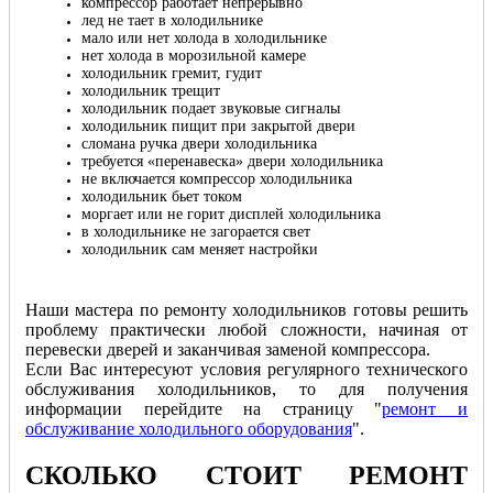
компрессор работает непрерывно
лед не тает в холодильнике
мало или нет холода в холодильнике
нет холода в морозильной камере
холодильник гремит, гудит
холодильник трещит
холодильник подает звуковые сигналы
холодильник пищит при закрытой двери
сломана ручка двери холодильника
требуется «перенавеска» двери холодильника
не включается компрессор холодильника
холодильник бьет током
моргает или не горит дисплей холодильника
в холодильнике не загорается свет
холодильник сам меняет настройки
Наши мастера по ремонту холодильников готовы решить
проблему практически любой сложности, начиная от
перевески дверей и заканчивая заменой компрессора.
Если Вас интересуют условия регулярного технического
обслуживания холодильников, то для получения
информации перейдите на страницу "
ремонт и
обслуживание холодильного оборудования
".
СКОЛЬКО СТОИТ РЕМОНТ