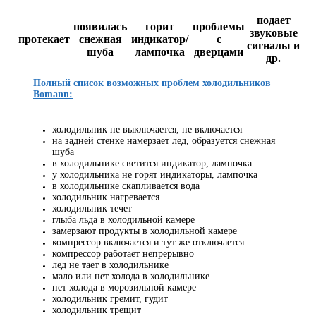
подает
появилась
горит
проблемы
звуковые
протекает
снежная
индикатор/
с
сигналы и
шуба
лампочка
дверцами
др.
Полный список возможных проблем холодильников
Bomann:
холодильник не выключается, не включается
на задней стенке намерзает лед, образуется снежная
шуба
в холодильнике светится индикатор, лампочка
у холодильника не горят индикаторы, лампочка
в холодильнике скапливается вода
холодильник нагревается
холодильник течет
глыба льда в холодильной камере
замерзают продукты в холодильной камере
компрессор включается и тут же отключается
компрессор работает непрерывно
лед не тает в холодильнике
мало или нет холода в холодильнике
нет холода в морозильной камере
холодильник гремит, гудит
холодильник трещит