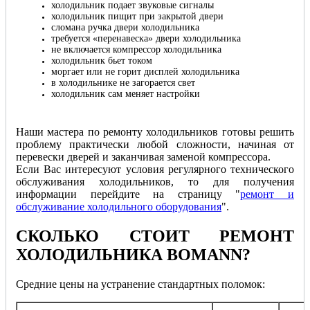
холодильник подает звуковые сигналы
холодильник пищит при закрытой двери
сломана ручка двери холодильника
требуется «перенавеска» двери холодильника
не включается компрессор холодильника
холодильник бьет током
моргает или не горит дисплей холодильника
в холодильнике не загорается свет
холодильник сам меняет настройки
Наши мастера по ремонту холодильников готовы решить
проблему практически любой сложности, начиная от
перевески дверей и заканчивая заменой компрессора.
Если Вас интересуют условия регулярного технического
обслуживания холодильников, то для получения
информации перейдите на страницу "
ремонт и
обслуживание холодильного оборудования
".
СКОЛЬКО СТОИТ РЕМОНТ
ХОЛОДИЛЬНИКА BOMANN
?
Cредние цены на устранение стандартных поломок:
Общая
Ка