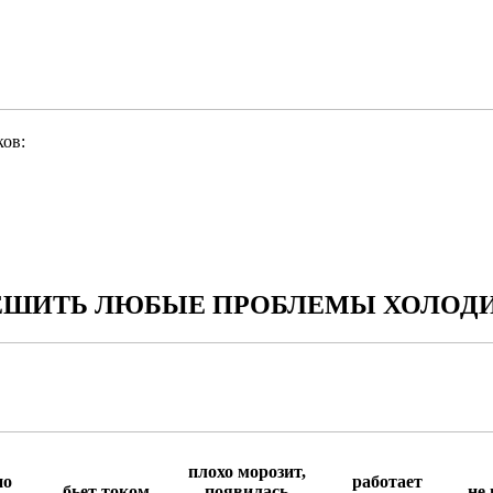
ов:
ШИТЬ ЛЮБЫЕ ПРОБЛЕМЫ ХОЛОДИ
плохо морозит,
но
работает
бьет током
появилась
не