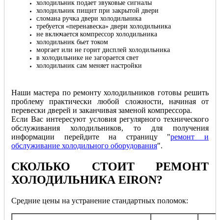
холодильник подает звуковые сигналы
холодильник пищит при закрытой двери
сломана ручка двери холодильника
требуется «перенавеска» двери холодильника
не включается компрессор холодильника
холодильник бьет током
моргает или не горит дисплей холодильника
в холодильнике не загорается свет
холодильник сам меняет настройки
Наши мастера по ремонту холодильников готовы решить
проблему практически любой сложности, начиная от
перевески дверей и заканчивая заменой компрессора.
Если Вас интересуют условия регулярного технического
обслуживания холодильников, то для получения
информации перейдите на страницу "
ремонт и
обслуживание холодильного оборудования
".
СКОЛЬКО СТОИТ РЕМОНТ
ХОЛОДИЛЬНИКА EIRON
?
Cредние цены на устранение стандартных поломок:
Общая
Ка