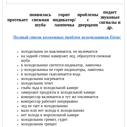
подает
появилась
горит
проблемы
звуковые
протекает
снежная
индикатор/
с
сигналы и
шуба
лампочка
дверцами
др.
Полный список возможных проблем холодильников Eiron:
холодильник не выключается, не включается
на задней стенке намерзает лед, образуется снежная
шуба
в холодильнике светится индикатор, лампочка
у холодильника не горят индикаторы, лампочка
в холодильнике скапливается вода
холодильник нагревается
холодильник течет
глыба льда в холодильной камере
замерзают продукты в холодильной камере
компрессор включается и тут же отключается
компрессор работает непрерывно
лед не тает в холодильнике
мало или нет холода в холодильнике
нет холода в морозильной камере
холодильник гремит, гудит
холодильник трещит