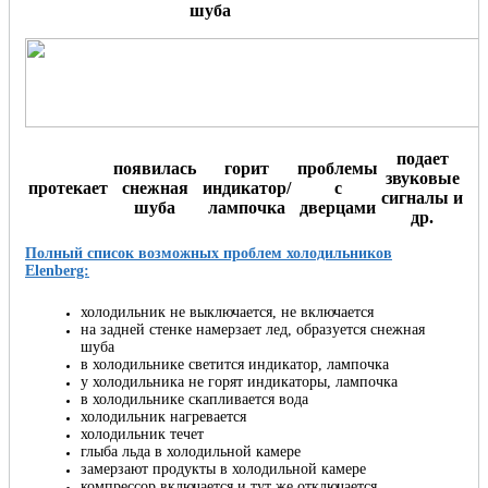
шуба
подает
появилась
горит
проблемы
звуковые
протекает
снежная
индикатор/
с
сигналы и
шуба
лампочка
дверцами
др.
Полный список возможных проблем холодильников
Elenberg:
холодильник не выключается, не включается
на задней стенке намерзает лед, образуется снежная
шуба
в холодильнике светится индикатор, лампочка
у холодильника не горят индикаторы, лампочка
в холодильнике скапливается вода
холодильник нагревается
холодильник течет
глыба льда в холодильной камере
замерзают продукты в холодильной камере
компрессор включается и тут же отключается