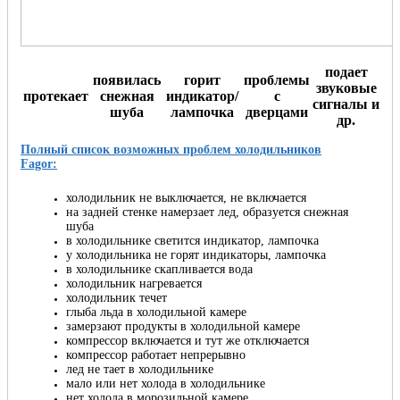
подает
появилась
горит
проблемы
звуковые
протекает
снежная
индикатор/
с
сигналы и
шуба
лампочка
дверцами
др.
Полный список возможных проблем холодильников
Fagor:
холодильник не выключается, не включается
на задней стенке намерзает лед, образуется снежная
шуба
в холодильнике светится индикатор, лампочка
у холодильника не горят индикаторы, лампочка
в холодильнике скапливается вода
холодильник нагревается
холодильник течет
глыба льда в холодильной камере
замерзают продукты в холодильной камере
компрессор включается и тут же отключается
компрессор работает непрерывно
лед не тает в холодильнике
мало или нет холода в холодильнике
нет холода в морозильной камере