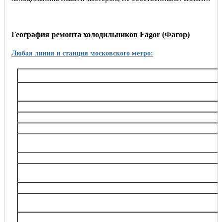
География ремонта холодильников Fagor (Фагор)
Любая линия и станция московского метро:
Таганско-Краснопресненская
Баррикадная,, Беговая, Волгоградский проспект, Выхино, Жулебино, Китай-город, 
Октябрьское поле, Планерная, Полежаевская, Пролетарская, Пушкинская, Рязанский
Тушинская, Улица 1905 года, Щукин
Калининская
Авиамоторная, Марксистская, Новогиреево, Новокосино, Перово, 
Замоскворецкая
Автозаводская, Алма-Атинская, Аэропорт, Белорусская, Водный стадион, Войко
Каширская, Коломенская, Красногвардейская, Маяковская, Новокузнецкая, Орехов
Театральная, Царицыно
Серпуховско-Тимирязевская
Алтуфьево, Аннино, Бибирево, Боровицкая, Бульвар Дмитрия Донского, Владыки
Нагорная, Нахимовский проспект, Отрадное, Петровско-Разумовская, Полянка, Праж
Тимирязевская, Тульская, Улица Академика Янгеля, Цветной бульва
Калужско-Рижская
Академическая, Алексеевская, Бабушкинская, Беляево, Ботанический сад, ВДНХ
проспект, Медведково, Новоясеневская, Новые Черёмушки, Октябрьская, Про
Сухаревская, Тёплый Стан, Тургеневская, Третьяковска
Арбатско-Покровская