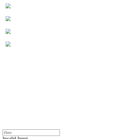
Компьютерная помощь
Ремонт бытовой техники
Мастер на час
Услуги для бизнеса
Другие услуги
Invalid Input