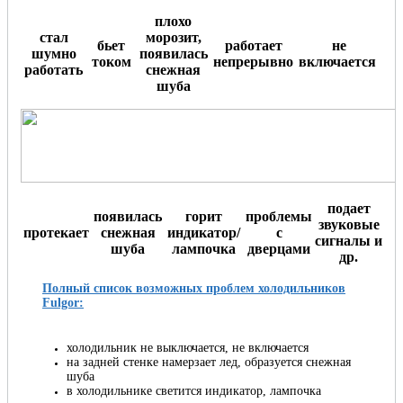
плохо
стал
морозит,
бьет
работает
не
шумно
появилась
током
непрерывно
включается
.
работать
снежная
шуба
подает
появилась
горит
проблемы
звуковые
протекает
снежная
индикатор/
с
сигналы и
шуба
лампочка
дверцами
др.
Полный список возможных проблем холодильников
Fulgor:
холодильник не выключается, не включается
на задней стенке намерзает лед, образуется снежная
шуба
в холодильнике светится индикатор, лампочка