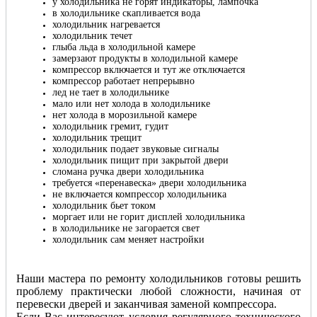
у холодильника не горят индикаторы, лампочка
в холодильнике скапливается вода
холодильник нагревается
холодильник течет
глыба льда в холодильной камере
замерзают продукты в холодильной камере
компрессор включается и тут же отключается
компрессор работает непрерывно
лед не тает в холодильнике
мало или нет холода в холодильнике
нет холода в морозильной камере
холодильник гремит, гудит
холодильник трещит
холодильник подает звуковые сигналы
холодильник пищит при закрытой двери
сломана ручка двери холодильника
требуется «перенавеска» двери холодильника
не включается компрессор холодильника
холодильник бьет током
моргает или не горит дисплей холодильника
в холодильнике не загорается свет
холодильник сам меняет настройки
Наши мастера по ремонту холодильников готовы решить
проблему практически любой сложности, начиная от
перевески дверей и заканчивая заменой компрессора.
Если Вас интересуют условия регулярного технического