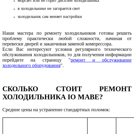
моргает или не горит дисплей холодильника
в холодильнике не загорается свет
холодильник сам меняет настройки
Наши мастера по ремонту холодильников готовы решить
проблему практически любой сложности, начиная от
перевески дверей и заканчивая заменой компрессора.
Если Вас интересуют условия регулярного технического
обслуживания холодильников, то для получения информации
перейдите на страницу "
ремонт и обслуживание
холодильного оборудования
".
СКОЛЬКО СТОИТ РЕМОНТ
ХОЛОДИЛЬНИКА IO MABE
?
Cредние цены на устранение стандартных поломок:
Общая
Каче
Услуга
стоимость
дет