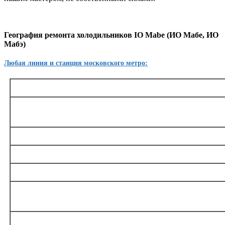
География ремонта холодильников IO Mabe (ИО Мабе, ИО
Мабэ)
Любая линия и станция московского метро:
Таганско-Краснопресненская
Баррикадная,, Беговая, Волгоградский проспект, Выхино, Жулебино, Китай-город, Куз
Октябрьское поле, Планерная, Полежаевская, Пролетарская, Пушкинская, Рязанский пр
Тушинская, Улица 1905 года, Щукинска
Калининская
Авиамоторная, Марксистская, Новогиреево, Новокосино, Перово, Пло
Замоскворецкая
Автозаводская, Алма-Атинская, Аэропорт, Белорусская, Водный стадион, Войковск
Каширская, Коломенская, Красногвардейская, Маяковская, Новокузнецкая, Орехово, 
Театральная, Царицыно
Серпуховско-Тимирязевская