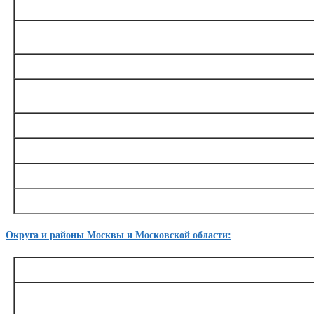
Филевская
Александровский сад, Арбатская, Багратионовская, Выставочная, Киевская, Кутузов
Студенческая, Филёвский парк, Фили
Кольцевая
Добрынинская, Киевская, Комсомольская, Краснопресненская, Курская, Марксистская, 
культуры, Проспект Мира, Таганская
Бутовская
Бульвар адмирала, Ушакова Бунинская аллея, Улица Горчакова, Улица Ско
Каховская
Варшавская, Каховская, Каширская
Округа и районы Москвы и Московской области:
ЗАО
Внуково, Кунцево, Ново-Переделкино, Проспект Вернадского, Солнцево, Филевский
Очаково-Матвеевское, Раменки, Тропарево-Никулино, Фи