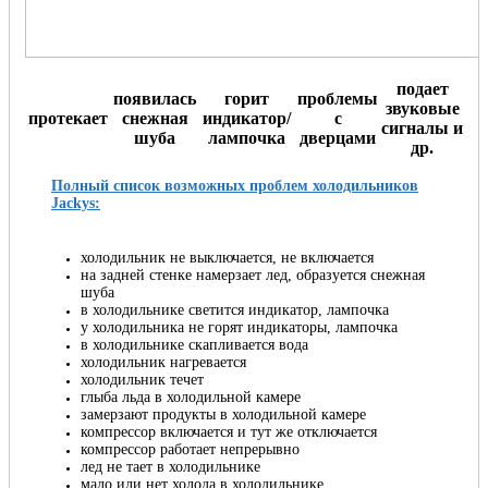
подает
появилась
горит
проблемы
звуковые
протекает
снежная
индикатор/
с
сигналы и
шуба
лампочка
дверцами
др.
Полный список возможных проблем холодильников
Jackys:
холодильник не выключается, не включается
на задней стенке намерзает лед, образуется снежная
шуба
в холодильнике светится индикатор, лампочка
у холодильника не горят индикаторы, лампочка
в холодильнике скапливается вода
холодильник нагревается
холодильник течет
глыба льда в холодильной камере
замерзают продукты в холодильной камере
компрессор включается и тут же отключается
компрессор работает непрерывно
лед не тает в холодильнике
мало или нет холода в холодильнике