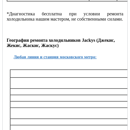
*Диагностика бесплатна при условии ремонта
холодильника нашим мастером, не собственными силами.
География ремонта холодильников Jackys (Джекис,
Жекис, Жаскис, Жаскус)
Любая линия и станция московского метро:
Таганско-Краснопресненская
Баррикадная,, Беговая, Волгоградский проспект, Выхино, Жулебино, Китай-город, 
Октябрьское поле, Планерная, Полежаевская, Пролетарская, Пушкинская, Рязанский
Тушинская, Улица 1905 года, Щукин
Калининская
Авиамоторная, Марксистская, Новогиреево, Новокосино, Перово, 
Замоскворецкая
Автозаводская, Алма-Атинская, Аэропорт, Белорусская, Водный стадион, Войко
Каширская, Коломенская, Красногвардейская, Маяковская, Новокузнецкая, Орехов
Театральная, Царицыно
Серпуховско-Тимирязевская
Алтуфьево, Аннино, Бибирево, Боровицкая, Бульвар Дмитрия Донского, Владыки