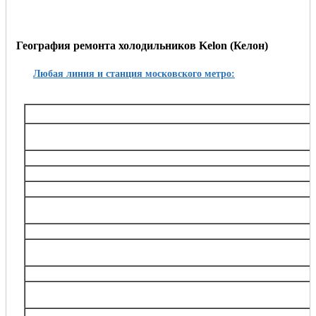
География ремонта холодильников Kelon (Келон)
Любая линия и станция московского метро:
Таганско-Краснопресненская
Баррикадная,, Беговая, Волгоградский проспект, Выхино, Жулебино, Китай-город, 
Октябрьское поле, Планерная, Полежаевская, Пролетарская, Пушкинская, Рязанский
Тушинская, Улица 1905 года, Щукин
Калининская
Авиамоторная, Марксистская, Новогиреево, Новокосино, Перово, 
Замоскворецкая
Автозаводская, Алма-Атинская, Аэропорт, Белорусская, Водный стадион, Войко
Каширская, Коломенская, Красногвардейская, Маяковская, Новокузнецкая, Орехов
Театральная, Царицыно
Серпуховско-Тимирязевская
Алтуфьево, Аннино, Бибирево, Боровицкая, Бульвар Дмитрия Донского, Владыки
Нагорная, Нахимовский проспект, Отрадное, Петровско-Разумовская, Полянка, Праж
Тимирязевская, Тульская, Улица Академика Янгеля, Цветной бульва
Калужско-Рижская
Академическая, Алексеевская, Бабушкинская, Беляево, Ботанический сад, ВДНХ
проспект, Медведково, Новоясеневская, Новые Черёмушки, Октябрьская, Про
Сухаревская, Тёплый Стан, Тургеневская, Третьяковска