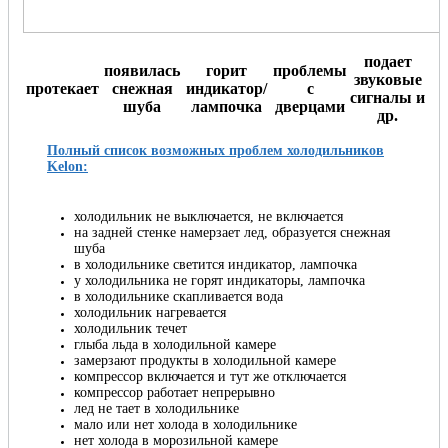
подает
появилась
горит
проблемы
звуковые
протекает
снежная
индикатор/
с
сигналы и
шуба
лампочка
дверцами
др.
Полный список возможных проблем холодильников
Kelon:
холодильник не выключается, не включается
на задней стенке намерзает лед, образуется снежная
шуба
в холодильнике светится индикатор, лампочка
у холодильника не горят индикаторы, лампочка
в холодильнике скапливается вода
холодильник нагревается
холодильник течет
глыба льда в холодильной камере
замерзают продукты в холодильной камере
компрессор включается и тут же отключается
компрессор работает непрерывно
лед не тает в холодильнике
мало или нет холода в холодильнике
нет холода в морозильной камере