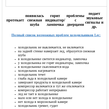
подает
появилась
горит
проблемы
звуковые
протекает
снежная
индикатор/
с
сигналы и
шуба
лампочка
дверцами
др.
Полный список возможных проблем холодильников Lec:
холодильник не выключается, не включается
на задней стенке намерзает лед, образуется снежная
шуба
в холодильнике светится индикатор, лампочка
у холодильника не горят индикаторы, лампочка
в холодильнике скапливается вода
холодильник нагревается
холодильник течет
глыба льда в холодильной камере
замерзают продукты в холодильной камере
компрессор включается и тут же отключается
компрессор работает непрерывно
лед не тает в холодильнике
мало или нет холода в холодильнике
нет холода в морозильной камере
холодильник гремит, гудит