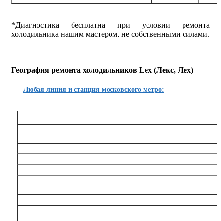
*Диагностика бесплатна при условии ремонта
холодильника нашим мастером, не собственными силами.
География ремонта холодильников Lex (Лекс, Лех)
Любая линия и станция московского метро:
Таганско-Краснопресненская
Баррикадная,, Беговая, Волгоградский проспект, Выхино, Жулебино, Китай-город, 
Октябрьское поле, Планерная, Полежаевская, Пролетарская, Пушкинская, Рязанский
Тушинская, Улица 1905 года, Щукин
Калининская
Авиамоторная, Марксистская, Новогиреево, Новокосино, Перово, 
Замоскворецкая
Автозаводская, Алма-Атинская, Аэропорт, Белорусская, Водный стадион, Войко
Каширская, Коломенская, Красногвардейская, Маяковская, Новокузнецкая, Орехов
Театральная, Царицыно
Серпуховско-Тимирязевская
Алтуфьево, Аннино, Бибирево, Боровицкая, Бульвар Дмитрия Донского, Владыки
Нагорная, Нахимовский проспект, Отрадное, Петровско-Разумовская, Полянка, Праж
Тимирязевская, Тульская, Улица Академика Янгеля, Цветной бульва