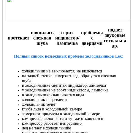
подает
появилась
горит
проблемы
звуковые
протекает
снежная
индикатор/
с
сигналы и
шуба
лампочка
дверцами
др.
Полный список возможных проблем холодильников Lex:
холодильник не выключается, не включается
на задней стенке намерзает лед, образуется снежная
шуба
в холодильнике светится индикатор, лампочка
у холодильника не горят индикаторы, лампочка
в холодильнике скапливается вода
холодильник нагревается
холодильник течет
глыба льда в холодильной камере
замерзают продукты в холодильной камере
компрессор включается и тут же отключается
компрессор работает непрерывно
лед не тает в холодильнике
мало или нет холода в холодильнике