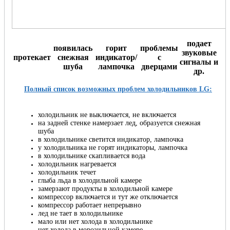
подает
появилась
горит
проблемы
звуковые
протекает
снежная
индикатор/
с
сигналы и
шуба
лампочка
дверцами
др.
Полный список возможных проблем холодильников LG:
холодильник не выключается, не включается
на задней стенке намерзает лед, образуется снежная
шуба
в холодильнике светится индикатор, лампочка
у холодильника не горят индикаторы, лампочка
в холодильнике скапливается вода
холодильник нагревается
холодильник течет
глыба льда в холодильной камере
замерзают продукты в холодильной камере
компрессор включается и тут же отключается
компрессор работает непрерывно
лед не тает в холодильнике
мало или нет холода в холодильнике
нет холода в морозильной камере