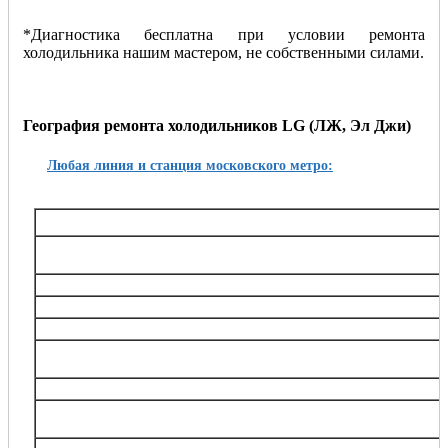
*Диагностика бесплатна при условии ремонта
холодильника нашим мастером, не собственными силами.
География ремонта холодильников LG (ЛЖ, Эл Джи)
Любая линия и станция московского метро:
Таганско-Краснопресненская
Баррикадная,, Беговая, Волгоградский проспект, Выхино, Жулебино, Китай-город, 
Октябрьское поле, Планерная, Полежаевская, Пролетарская, Пушкинская, Рязанский
Тушинская, Улица 1905 года, Щукин
Калининская
Авиамоторная, Марксистская, Новогиреево, Новокосино, Перово, 
Замоскворецкая
Автозаводская, Алма-Атинская, Аэропорт, Белорусская, Водный стадион, Войко
Каширская, Коломенская, Красногвардейская, Маяковская, Новокузнецкая, Орехов
Театральная, Царицыно
Серпуховско-Тимирязевская
Алтуфьево, Аннино, Бибирево, Боровицкая, Бульвар Дмитрия Донского, Владыки
Нагорная, Нахимовский проспект, Отрадное, Петровско-Разумовская, Полянка, Праж
Тимирязевская, Тульская, Улица Академика Янгеля, Цветной бульва