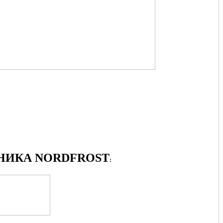
ИКА NORDFROST
: