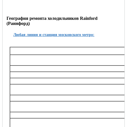
География ремонта холодильников Rainford
(Раинфорд)
Любая линия и станция московского метро:
Таганско-Краснопресненская
Баррикадная,, Беговая, Волгоградский проспект, Выхино, Жулебино, Китай-город, 
Октябрьское поле, Планерная, Полежаевская, Пролетарская, Пушкинская, Рязанский
Тушинская, Улица 1905 года, Щукин
Калининская
Авиамоторная, Марксистская, Новогиреево, Новокосино, Перово, 
Замоскворецкая
Автозаводская, Алма-Атинская, Аэропорт, Белорусская, Водный стадион, Войко
Каширская, Коломенская, Красногвардейская, Маяковская, Новокузнецкая, Орехов
Театральная, Царицыно
Серпуховско-Тимирязевская
Алтуфьево, Аннино, Бибирево, Боровицкая, Бульвар Дмитрия Донского, Владыки
Нагорная, Нахимовский проспект, Отрадное, Петровско-Разумовская, Полянка, Праж
Тимирязевская, Тульская, Улица Академика Янгеля, Цветной бульва
Калужско-Рижская
Академическая, Алексеевская, Бабушкинская, Беляево, Ботанический сад, ВДНХ
проспект, Медведково, Новоясеневская, Новые Черёмушки, Октябрьская, Про