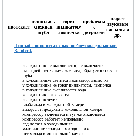
подает
появилась
горит
проблемы
звуковые
протекает
снежная
индикатор/
с
сигналы и
шуба
лампочка
дверцами
др.
Полный список возможных проблем холодильников
Rainford:
холодильник не выключается, не включается
на задней стенке намерзает лед, образуется снежная
шуба
в холодильнике светится индикатор, лампочка
у холодильника не горят индикаторы, лампочка
в холодильнике скапливается вода
холодильник нагревается
холодильник течет
глыба льда в холодильной камере
замерзают продукты в холодильной камере
компрессор включается и тут же отключается
компрессор работает непрерывно
лед не тает в холодильнике
мало или нет холода в холодильнике
нет холода в морозильной камере