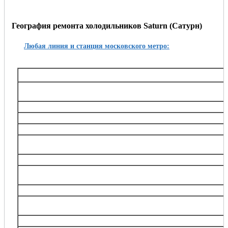
География ремонта холодильников Saturn (Сатурн)
Любая линия и станция московского метро:
Таганско-Краснопресненская
Баррикадная,, Беговая, Волгоградский проспект, Выхино, Жулебино, Китай-город, 
Октябрьское поле, Планерная, Полежаевская, Пролетарская, Пушкинская, Рязанский
Тушинская, Улица 1905 года, Щукин
Калининская
Авиамоторная, Марксистская, Новогиреево, Новокосино, Перово, 
Замоскворецкая
Автозаводская, Алма-Атинская, Аэропорт, Белорусская, Водный стадион, Войко
Каширская, Коломенская, Красногвардейская, Маяковская, Новокузнецкая, Орехов
Театральная, Царицыно
Серпуховско-Тимирязевская
Алтуфьево, Аннино, Бибирево, Боровицкая, Бульвар Дмитрия Донского, Владыки
Нагорная, Нахимовский проспект, Отрадное, Петровско-Разумовская, Полянка, Праж
Тимирязевская, Тульская, Улица Академика Янгеля, Цветной бульва
Калужско-Рижская
Академическая, Алексеевская, Бабушкинская, Беляево, Ботанический сад, ВДНХ
проспект, Медведково, Новоясеневская, Новые Черёмушки, Октябрьская, Про
Сухаревская, Тёплый Стан, Тургеневская, Третьяковска
Арбатско-Покровская