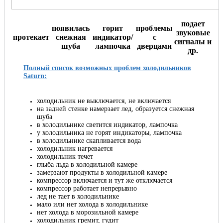
подает
появилась
горит
проблемы
звуковые
протекает
снежная
индикатор/
с
сигналы и
шуба
лампочка
дверцами
др.
Полный список возможных проблем холодильников
Saturn:
холодильник не выключается, не включается
на задней стенке намерзает лед, образуется снежная
шуба
в холодильнике светится индикатор, лампочка
у холодильника не горят индикаторы, лампочка
в холодильнике скапливается вода
холодильник нагревается
холодильник течет
глыба льда в холодильной камере
замерзают продукты в холодильной камере
компрессор включается и тут же отключается
компрессор работает непрерывно
лед не тает в холодильнике
мало или нет холода в холодильнике
нет холода в морозильной камере
холодильник гремит, гудит