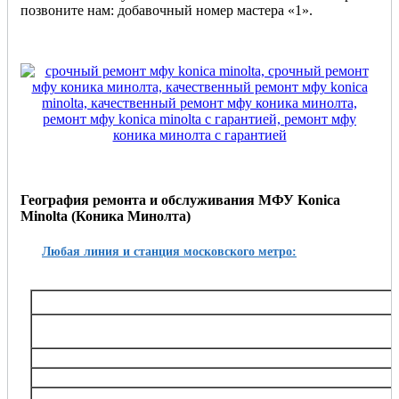
позвоните нам: добавочный номер мастера «1».
География ремонта и обслуживания МФУ Konica
Minolta (Коника Минолта)
Любая линия и станция московского метро:
Таганско-Краснопресненская
Баррикадная,, Беговая, Волгоградский проспект, Выхино, Жулебино, Китай-город, 
Октябрьское поле, Планерная, Полежаевская, Пролетарская, Пушкинская, Рязанский
Тушинская, Улица 1905 года, Щукин
Калининская
Авиамоторная, Марксистская, Новогиреево, Новокосино, Перово, 
Замоскворецкая