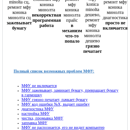
некорректная
программная
зажевывает
просто не
работа
в
бумагу
включается
механизм
что-то
попало
грязно
печатает
Полный список возможных проблем МФУ:
МФУ не включается
МФУ зажевывает, заминает бумагу, превращает бумагу
в гармошку
МФУ грязно печатает, пачкает бумагу
МФУ код ошибки №X, выдает ошибку
диагностика МФУ
настройка МФУ
чистка, промывка МФУ
заправка МФУ
МФУ не распознается, его не видит компьютер