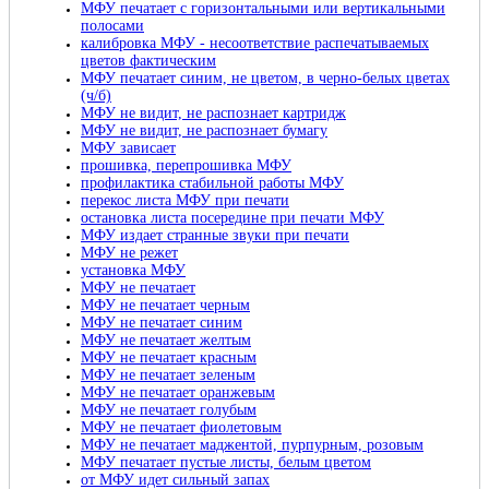
МФУ печатает с горизонтальными или вертикальными
полосами
калибровка МФУ - несоответствие распечатываемых
цветов фактическим
МФУ печатает синим, не цветом, в черно-белых цветах
(ч/б)
МФУ не видит, не распознает картридж
МФУ не видит, не распознает бумагу
МФУ зависает
прошивка, перепрошивка МФУ
профилактика стабильной работы МФУ
перекос листа МФУ при печати
остановка листа посередине при печати МФУ
МФУ издает странные звуки при печати
МФУ не режет
установка МФУ
МФУ не печатает
МФУ не печатает черным
МФУ не печатает синим
МФУ не печатает желтым
МФУ не печатает красным
МФУ не печатает зеленым
МФУ не печатает оранжевым
МФУ не печатает голубым
МФУ не печатает фиолетовым
МФУ не печатает маджентой, пурпурным, розовым
МФУ печатает пустые листы, белым цветом
от МФУ идет сильный запах