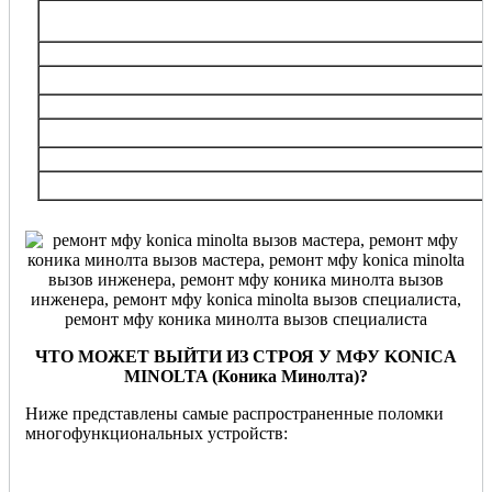
Бирюлево Восточное, Братеево, Донской, Москворечье – Сабурово, Нагатинский
Чертаново Центральное, Бирюлево Западное, Даниловский, Зябликово, Нагатино –
Чертаново Северное, Чертаново Южное
ЮВАО
Выхино-Жулебино, Кузьминки, Люблино, Некрасовка, Печатники, Текстильщики,
Рязанский, Южнопортовый и др.
ЮЗАО
Академический, Зюзино, Котловка, Обручевский, Теплый Стан, Южное Бутово, Г
Бутово, Черемушки, Ясенево и др
Московская
область
Балашиха, Виднoe, Дзержинский, Долгопрудный, Железнодорожный, Кожухово,
Мытищи, Реутов, Химки, Одинцово и
ЧТО МОЖЕТ ВЫЙТИ ИЗ СТРОЯ У МФУ KONICA
MINOLTA (Коника Минолта)?
Ниже представлены самые распространенные поломки
многофункциональных устройств: