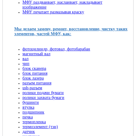
МФУ раздваивает, наслаивает, накладывает
изображение
МФУ печатает размазывая краску
Мы делаем замену, ремонт, восстановление, чистку таких
элементов, частей МФУ, как:
фотоцилиндр, фотовал, фотобарабан
магнитный вал
вал
чип
блок сканера
блок питания
блок лазера
разъем питания
usb-разъем
ролики подачи бумаги
ролики захвата бумаги
бушинги
втулка
подшипник
печка
термопленка
термоэлемент (тэн)
датчик