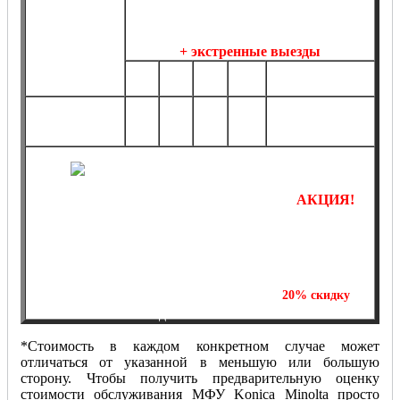
профилактика, ремонт МФУ Konica
обслуживание,
Minolta на постоянной основе
профилактика,
+ экстренные выезды
ремонт МФУ
1
5
10
20
Konica Minolta
более 20 шт.
шт.
шт.
шт.
шт.
от
от
от
от
по
от 2490 руб.*
1290
4990
8990
14990
договоренности*
руб.*
руб.*
руб.*
руб.*
АКЦИЯ!
Отремонтируйте одно МФУ и получите
на
20%
скидку
ремонт второй единицы печатающей техники!
*Стоимость в каждом конкретном случае может
отличаться от указанной в меньшую или большую
сторону. Чтобы получить предварительную оценку
стоимости обслуживания МФУ Konica Minolta просто