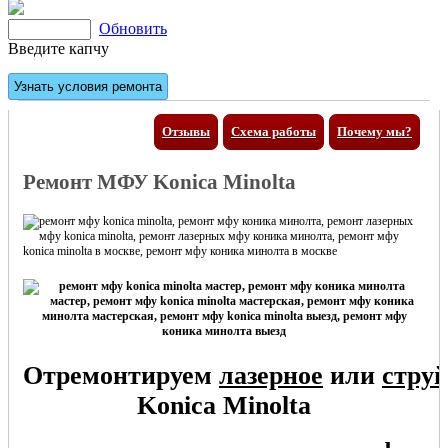
Обновить
Введите капчу
Отзывы
Схема работы
Почему мы?
Ремонт МФУ Konica Minolta
Отремонтируем
лазерное
или
стру
Konica Minolta