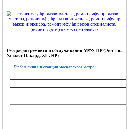
География ремонта и обслуживания МФУ HP
(Эйч Пи,
Хьюлет Пакард, ХП, НР)
Любая линия и станция московского метро:
Таганско-Краснопресненская
Баррикадная,, Беговая, Волгоградский проспект, Выхино, Жулебино, Китай-город, 
Октябрьское поле, Планерная, Полежаевская, Пролетарская, Пушкинская, Рязанский
Тушинская, Улица 1905 года, Щукин
Калининская
Авиамоторная, Марксистская, Новогиреево, Новокосино, Перово, 
Замоскворецкая
Автозаводская, Алма-Атинская, Аэропорт, Белорусская, Водный стадион, Войко
Каширская, Коломенская, Красногвардейская, Маяковская, Новокузнецкая, Орехов
Театральная, Царицыно