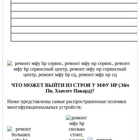
Выхино-Жулебино, Кузьминки, Люблино, Некрасовка, Печатники, Текстильщики,
Рязанский, Южнопортовый и др.
ЮЗАО
Академический, Зюзино, Котловка, Обручевский, Теплый Стан, Южное Бутово, Г
Бутово, Черемушки, Ясенево и др
Московская
область
Балашиха, Виднoe, Дзержинский, Долгопрудный, Железнодорожный, Кожухово,
Мытищи, Реутов, Химки, Одинцово и
ЧТО МОЖЕТ ВЫЙТИ ИЗ СТРОЯ У МФУ HP
(Эйч
Пи, Хьюлет Пакард)
?
Ниже представлены самые распространенные поломки
многофункциональных устройств: