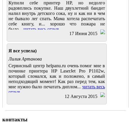
Купили себе принтер HP, но недолго
радовплись покупке. Наш двухлетний бандит
налил внутрь детского сока, ну и как ни в чем
не бывало лег спать. Мама хотела распечатать
себе книгу, и... хорошо что пожара не
было...
читать весь отзыв
17 Июня 2015
Я все успела)
Лилия Артанова
Сервисный центр helpanu.ru очень помог мне в
починке принтера HP LaserJet Pro P1102w,
который сломался, как и положено, в самый
неподходящий момент! Как раз перед тем, как
мне нужно было печатать диплом...
читать весь
отзыв
12 Августа 2015
контакты