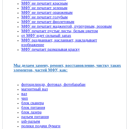
МФУ не печатает красным
МФУ не печатает зеленым
МФУ не печатает оранжевым
МФУ не печатает голубым
МФУ не печатает фиолетовым
МФУ не печатает маджентой, пурпурным, розовым
МФУ печатает пустые листы, белым цветом
от МФУ идет сильный запах
МФУ раздваивает, наслаивает, накладывает
изображение
МФУ печатает размазывая краску
Мы делаем замену, ремонт, восстановление, чистку таких
элементов, частей МФУ, как:
фотоцилиндр, фотовал, фотобарабан
магнитный вал
вал
чип
блок сканера
блок питания
блок лазера
разъем питания
usb-разъем
ролики подачи бумаги