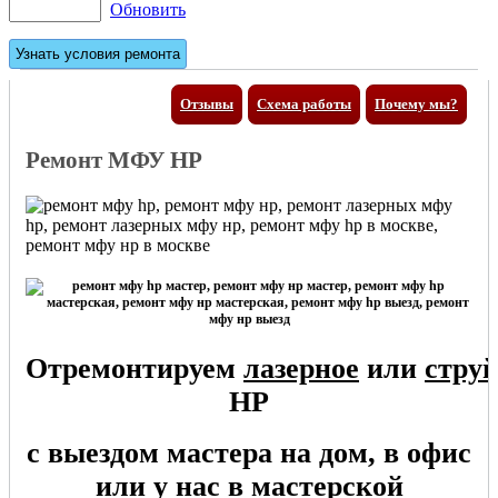
Обновить
Отзывы
Схема работы
Почему мы?
Ремонт МФУ HP
Отремонтируем
лазерное
или
стру
HP
с выездом мастера на дом, в офис
или у нас в мастерской