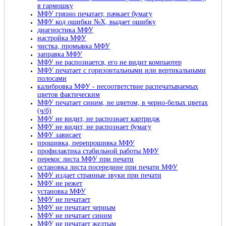
в гармошку
МФУ грязно печатает, пачкает бумагу
МФУ код ошибки №X, выдает ошибку
диагностика МФУ
настройка МФУ
чистка, промывка МФУ
заправка МФУ
МФУ не распознается, его не видит компьютер
МФУ печатает с горизонтальными или вертикальными
полосами
калибровка МФУ - несоответствие распечатываемых
цветов фактическим
МФУ печатает синим, не цветом, в черно-белых цветах
(ч/б)
МФУ не видит, не распознает картридж
МФУ не видит, не распознает бумагу
МФУ зависает
прошивка, перепрошивка МФУ
профилактика стабильной работы МФУ
перекос листа МФУ при печати
остановка листа посередине при печати МФУ
МФУ издает странные звуки при печати
МФУ не режет
установка МФУ
МФУ не печатает
МФУ не печатает черным
МФУ не печатает синим
МФУ не печатает желтым