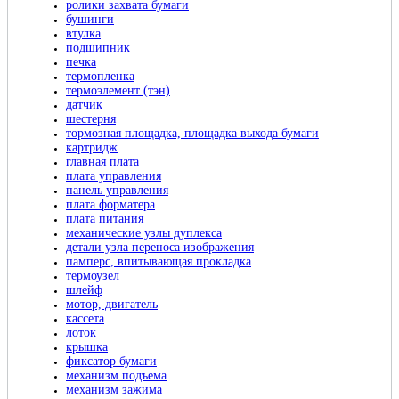
ролики захвата бумаги
бушинги
втулка
подшипник
печка
термопленка
термоэлемент (тэн)
датчик
шестерня
тормозная площадка, площадка выхода бумаги
картридж
главная плата
плата управления
панель управления
плата форматера
плата питания
механические узлы дуплекса
детали узла переноса изображения
памперс, впитывающая прокладка
термоузел
шлейф
мотор, двигатель
кассета
лоток
крышка
фиксатор бумаги
механизм подъема
механизм зажима