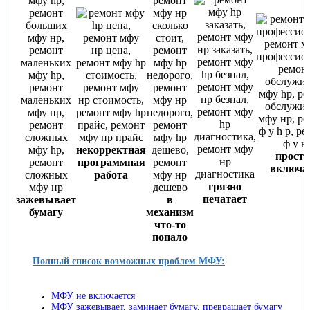
некорректная
просто
программная
включа
работа
грязно
печатает
зажевывает
в
бумагу
механизм
что-то
попало
Полный список возможных проблем МФУ:
МФУ не включается
МФУ зажевывает, заминает бумагу, превращает бумагу