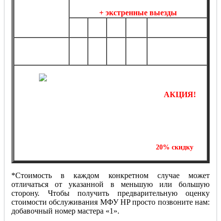
профилактика,
+ экстренные выезды
ремонт МФУ
1
5
10
20
HP
более 20 шт.
шт.
шт.
шт.
шт.
от
от
от
от
по
от 2490 руб.*
1290
4990
8990
14990
договоренности*
руб.*
руб.*
руб.*
руб.*
АКЦИЯ!
Отремонтируйте одно МФУ и получите
на
20%
скидку
ремонт второй единицы печатающей техники!
*Стоимость в каждом конкретном случае может
отличаться от указанной в меньшую или большую
сторону. Чтобы получить предварительную оценку
стоимости обслуживания МФУ HP просто позвоните нам:
добавочный номер мастера «1».