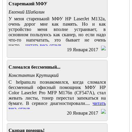
Старенький МФУ
Евгений Шабалин
У меня старенький МФУ HP LaserJet M132a,
очень дорог мне как память. Но и как
устройство меня вполне устраивает, в
основном пользуюсь как сканер, но если надо
что-то напечатать, это бывает не очень
часто....
читать весь отзыв
19 Января 2017
Сломался бессменный...
Константин Крутицкий
С helpanu.ru познакомился, когда сломался
бессменный офисный помощник МФУ HP
Color LaserJet Pro MFP M176n (CF547A), стал
жевать листы, тонер перестал запекаться на
бумаге. В сервисе диагностировали....
читать
весь отзыв
20 Января 2017
Скорая помощь!