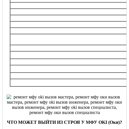
Медведково, Алтуфьевский, Бибирево, Лианозово, Марфино, Останкинский
СЗАО
Куркино, Покровское – Стрешнево, Строгино, Щукино, Митино, Северное Туши
ЦАО
Арбат, Замоскворечье, Мещанский, Таганский, Хамовники, Басманный, Красносе
ЮАО
Бирюлево Восточное, Братеево, Донской, Москворечье – Сабурово, Нагатинский
Чертаново Центральное, Бирюлево Западное, Даниловский, Зябликово, Нагатино –
Чертаново Северное, Чертаново Южное
ЮВАО
Выхино-Жулебино, Кузьминки, Люблино, Некрасовка, Печатники, Текстильщики,
Рязанский, Южнопортовый и др.
ЮЗАО
Академический, Зюзино, Котловка, Обручевский, Теплый Стан, Южное Бутово, Г
Бутово, Черемушки, Ясенево и др
Московская
область
Балашиха, Виднoe, Дзержинский, Долгопрудный, Железнодорожный, Кожухово,
Мытищи, Реутов, Химки, Одинцово и
ЧТО МОЖЕТ ВЫЙТИ ИЗ СТРОЯ У МФУ OKI (Оки)?