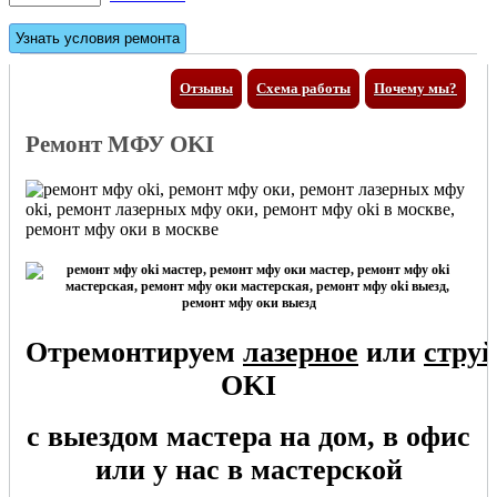
Отзывы
Схема работы
Почему мы?
Ремонт МФУ OKI
Отремонтируем
лазерное
или
стру
OKI
с выездом мастера на дом, в офис
или у нас в мастерской