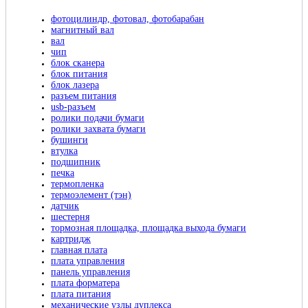
фотоцилиндр, фотовал, фотобарабан
магнитный вал
вал
чип
блок сканера
блок питания
блок лазера
разъем питания
usb-разъем
ролики подачи бумаги
ролики захвата бумаги
бушинги
втулка
подшипник
печка
термопленка
термоэлемент (тэн)
датчик
шестерня
тормозная площадка, площадка выхода бумаги
картридж
главная плата
плата управления
панель управления
плата форматера
плата питания
механические узлы дуплекса