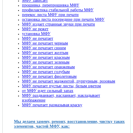
МФУ зависает
прошивка, перепрошивка МФУ
профилактика стабильной работы МФУ
перекос листа МФУ при печати
остановка листа посередине при печати МФУ
МФУ издает странные звуки при печати
МФУ не режет
установка МФУ
МФУ не печатает
МФУ не печатает черным
МФУ не печатает синим
МФУ не печатает желтым
МФУ не печатает красным
МФУ не печатает зеленым
МФУ не печатает оранжевым
МФУ не печатает голубым
МФУ не печатает фиолетовым
МФУ не печатает маджентой, пурпурным, розовым
МФУ печатает пустые листы, белым цветом
от МФУ идет сильный запах
МФУ раздваивает, наслаивает, накладывает
изображение
МФУ печатает размазывая краску
Мы делаем замену, ремонт, восстановление, чистку таких
элементов, частей МФУ, как: