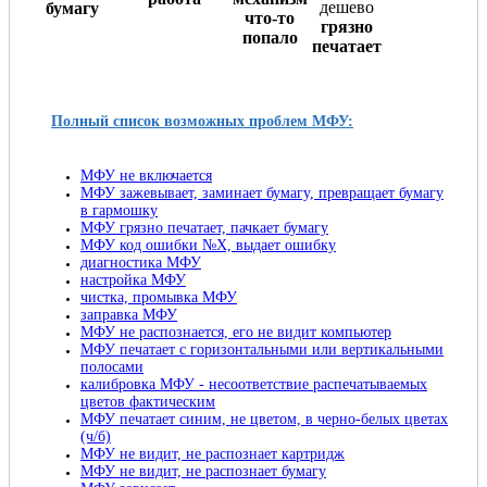
бумагу
что-то
грязно
попало
печатает
Полный список возможных проблем МФУ:
МФУ не включается
МФУ зажевывает, заминает бумагу, превращает бумагу
в гармошку
МФУ грязно печатает, пачкает бумагу
МФУ код ошибки №X, выдает ошибку
диагностика МФУ
настройка МФУ
чистка, промывка МФУ
заправка МФУ
МФУ не распознается, его не видит компьютер
МФУ печатает с горизонтальными или вертикальными
полосами
калибровка МФУ - несоответствие распечатываемых
цветов фактическим
МФУ печатает синим, не цветом, в черно-белых цветах
(ч/б)
МФУ не видит, не распознает картридж
МФУ не видит, не распознает бумагу