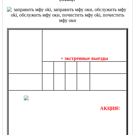
Договорное
обслуживание,
Разовое
профилактика, ремонт МФУ OKI на
обслуживание,
постоянной основе
профилактика,
+ экстренные выезды
ремонт МФУ
1
5
10
20
OKI
более 20 шт.
шт.
шт.
шт.
шт.
от
от
от
от
по
от 2490 руб.*
1290
4990
8990
14990
договоренности*
руб.*
руб.*
руб.*
руб.*
АКЦИЯ!