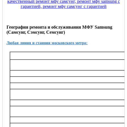
География ремонта и обслуживания МФУ Samsung
(Самсунг, Сэмсунг, Семсунг)
Любая линия и станция московского метро:
Таганско-Краснопресненская
Баррикадная,, Беговая, Волгоградский проспект, Выхино, Жулебино, Китай-город, 
Октябрьское поле, Планерная, Полежаевская, Пролетарская, Пушкинская, Рязанский
Тушинская, Улица 1905 года, Щукин
Калининская
Авиамоторная, Марксистская, Новогиреево, Новокосино, Перово, 
Замоскворецкая
Автозаводская, Алма-Атинская, Аэропорт, Белорусская, Водный стадион, Войко
Каширская, Коломенская, Красногвардейская, Маяковская, Новокузнецкая, Орехов
Театральная, Царицыно
Серпуховско-Тимирязевская
Алтуфьево, Аннино, Бибирево, Боровицкая, Бульвар Дмитрия Донского, Владыки
Нагорная, Нахимовский проспект, Отрадное, Петровско-Разумовская, Полянка, Праж
Тимирязевская, Тульская, Улица Академика Янгеля, Цветной бульва
Калужско-Рижская
Академическая, Алексеевская, Бабушкинская, Беляево, Ботанический сад, ВДНХ