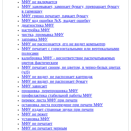
МФУ не включается
МФУ зажевывает, заминает бумагу, превращает бумагу
в гармошку
МФУ грязно печатает, пачкает бумагу
МФУ код ошибки №X, выдает ошибку
диагностика МФУ
настройка МФУ
чистка, промывка МФУ
заправка МФУ
МФУ не распознается, его не видит компьютер
МФУ печатает с горизонтальными или вертикальными
полосами
калибровка МФУ - несоответствие распечатываемых
цветов фактическим
МФУ печатает синим, не цветом, в черно-белых цветах
(ч/б)
МФУ не видит, не распознает картридж
МФУ не видит, не распознает бумагу
МФУ зависает
прошивка, перепрошивка МФУ
профилактика стабильной работы МФУ
перекос листа МФУ при печати
остановка листа посередине при печати МФУ
МФУ издает странные звуки при печати
МФУ не режет
установка МФУ
МФУ не печатает
МФУ не печатает черным