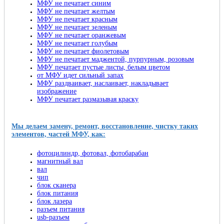
МФУ не печатает синим
МФУ не печатает желтым
МФУ не печатает красным
МФУ не печатает зеленым
МФУ не печатает оранжевым
МФУ не печатает голубым
МФУ не печатает фиолетовым
МФУ не печатает маджентой, пурпурным, розовым
МФУ печатает пустые листы, белым цветом
от МФУ идет сильный запах
МФУ раздваивает, наслаивает, накладывает
изображение
МФУ печатает размазывая краску
Мы делаем замену, ремонт, восстановление, чистку таких
элементов, частей МФУ, как:
фотоцилиндр, фотовал, фотобарабан
магнитный вал
вал
чип
блок сканера
блок питания
блок лазера
разъем питания
usb-разъем