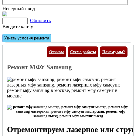
Неверный ввод
Обновить
Введите капчу
Отзывы
Схема работы
Почему мы?
Ремонт МФУ Samsung
Отремонтируем
лазерное
или
стру