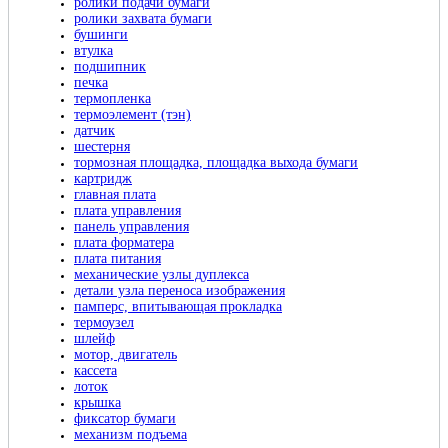
ролики подачи бумаги
ролики захвата бумаги
бушинги
втулка
подшипник
печка
термопленка
термоэлемент (тэн)
датчик
шестерня
тормозная площадка, площадка выхода бумаги
картридж
главная плата
плата управления
панель управления
плата форматера
плата питания
механические узлы дуплекса
детали узла переноса изображения
памперс, впитывающая прокладка
термоузел
шлейф
мотор, двигатель
кассета
лоток
крышка
фиксатор бумаги
механизм подъема