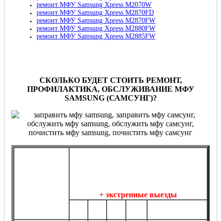
ремонт МФУ Samsung Xpress M2070W
ремонт МФУ Samsung Xpress M2870FD
ремонт МФУ Samsung Xpress M2870FW
ремонт МФУ Samsung Xpress M2880FW
ремонт МФУ Samsung Xpress M2885FW
СКОЛЬКО БУДЕТ СТОИТЬ РЕМОНТ,
ПРОФИЛАКТИКА, ОБСЛУЖИВАНИЕ МФУ
SAMSUNG (САМСУНГ)?
Договорное
обслуживание,
Разовое
профилактика, ремонт МФУ Samsung
обслуживание,
на постоянной основе
профилактика,
+ экстренные выезды
ремонт МФУ
1
5
10
20
Samsung
более 20 шт.
шт.
шт.
шт.
шт.