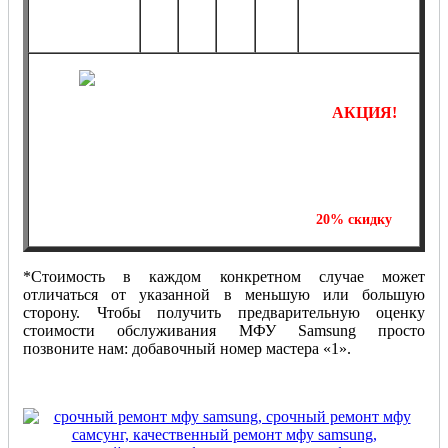
от
от
от
от
по
от 2490 руб.*
1290
4990
8990
14990
договоренности*
руб.*
руб.*
руб.*
руб.*
АКЦИЯ!
Отремонтируйте одно МФУ и получите
на
20%
скидку
ремонт второй единицы печатающей техники!
*Стоимость в каждом конкретном случае может
отличаться от указанной в меньшую или большую
сторону. Чтобы получить предварительную оценку
стоимости обслуживания МФУ Samsung просто
позвоните нам: добавочный номер мастера «1».