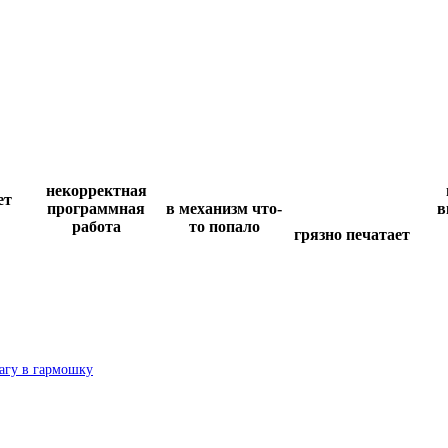
некорректная
ет
программная
в механизм что-
в
работа
то попало
грязно печатает
магу в гармошку