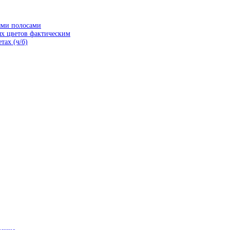
ыми полосами
ых цветов фактическим
тах (ч/б)