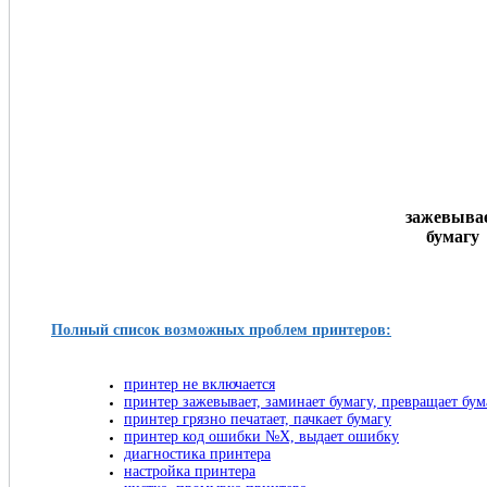
зажевыва
бумагу
Полный список возможных проблем принтеров:
принтер не включается
принтер зажевывает, заминает бумагу, превращает бу
принтер грязно печатает, пачкает бумагу
принтер код ошибки №X, выдает ошибку
диагностика принтера
настройка принтера