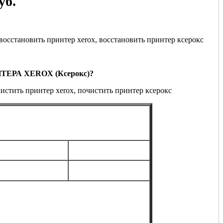
уб.
НТЕРА XEROX
(Ксерокс)
?
тера Xerox на постоянной основе
20 шт.
более 20 шт.
от 13990 руб.*
по договоренности*