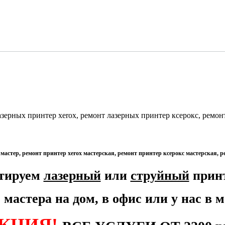
тируем
лазерный
или
струйный
принт
 мастера на дом, в офис или у нас в 
КЦИЯ!