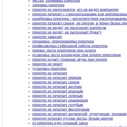
чистка, промывка принтера
заправка принтера
принтер не распознается, его не видит компьютер
принтер печатает с горизонтальными или вертикальн
калибровка принтера - несоответствие распечатываем
принтер печатает синим, не цветом, в черно-белых цве
принтер не видит, не распознает картридж
принтер не видит, не распознает бумагу
принтер зависает
прошивка, перепрошивка принтера
профилактика стабильной работы принтера
перекос листа принтером при печати
остановка листа посередине при печати принтером
принтер издает странные звуки при печати
принтер не режет
установка принтера
принтер не печатает
принтер не печатает черным
принтер не печатает синим
принтер не печатает желтым
принтер не печатает красным
принтер не печатает зеленым
принтер не печатает оранжевым
принтер не печатает голубым
принтер не печатает фиолетовым
принтер не печатает маджентой, пурпурным, розовым
принтер печатает пустые листы, белым цветом
от принтера идет сильный запах