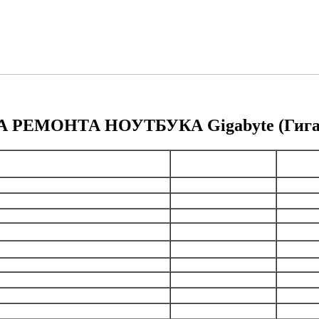
 РЕМОНТА НОУТБУКА Gigabyte (Гига
Стои
ечень услуг
Гарантия на работу
(ру
а при заказе ремонта
-
бесп
 при заказе ремонта
-
бесп
а стабильной работы
2 месяца
от 
ккумуляторной батареи
2 месяца
от 
иатуры, блока кнопок
2 месяца
от 
замена разъемов
2 месяца
от 
ена экрана, дисплея
2 месяца
от 
рпусных элементов
2 месяца
от 
ие жесткого диска (HDD, SSD)
2 месяца
от 