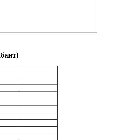
байт)
мость
Интервал
б.)
сроков ремонта
латно
1 день
латно
1 день
990
1 день
1990
1-3 дня
1990
1-3 дня
1990
1-3 дня
2990
1-7 дней
1990
1-7 дней
1990
1-3 дня