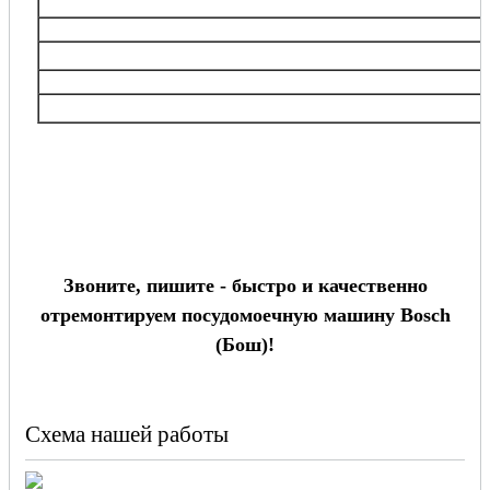
Рязанский, Южнопортовый и др
ЮЗАО
Академический, Зюзино, Котловка, Обручевский, Теплый Стан, Южное Бутово, Г
Бутово, Черемушки, Ясенево и др
Московская
область
Балашиха, Виднoe, Дзержинский, Долгопрудный, Железнодорожный, Кожухово, Кур
Реутов, Химки, Одинцово и др.
Звоните, пишите - быстро и качественно
отремонтируем посудомоечную машину Bosch
(Бош)!
Схема нашей работы