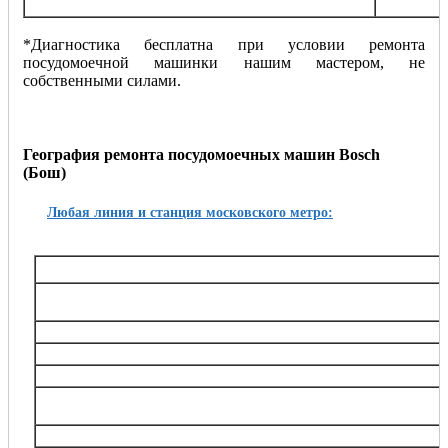
машинки
*Диагностика бесплатна при условии ремонта
посудомоечной машинки нашим мастером, не
собственными силами.
География ремонта посудомоечных машин Bosch
(Бош)
Любая линия и станция московского метро:
Таганско-Краснопресненская
Баррикадная,, Беговая, Волгоградский проспект, Выхино, Жулебино, Китай-город, 
Октябрьское поле, Планерная, Полежаевская, Пролетарская, Пушкинская, Рязанский
Тушинская, Улица 1905 года, Щукин
Калининская
Авиамоторная, Марксистская, Новогиреево, Новокосино, Перово, 
Замоскворецкая
Автозаводская, Алма-Атинская, Аэропорт, Белорусская, Водный стадион, Войко
Каширская, Коломенская, Красногвардейская, Маяковская, Новокузнецкая, Орехов
Театральная, Царицыно
Серпуховско-Тимирязевская