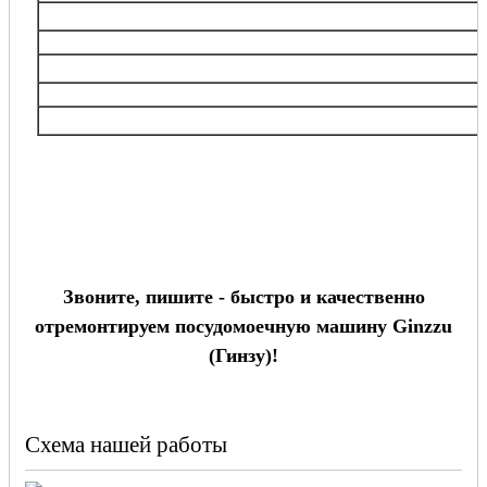
Выхино-Жулебино, Кузьминки, Люблино, Некрасовка, Печатники, Текстильщики,
Рязанский, Южнопортовый и др
ЮЗАО
Академический, Зюзино, Котловка, Обручевский, Теплый Стан, Южное Бутово, Г
Бутово, Черемушки, Ясенево и др
Московская
область
Балашиха, Виднoe, Дзержинский, Долгопрудный, Железнодорожный, Кожухово, Кур
Реутов, Химки, Одинцово и др.
Звоните, пишите - быстро и качественно
отремонтируем посудомоечную машину Ginzzu
(Гинзу)!
Схема нашей работы