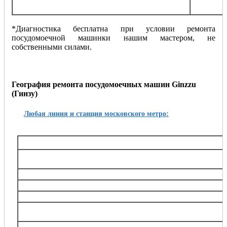
Установка и подключение посудомоечной
от 15
машинки
*Диагностика бесплатна при условии ремонта
посудомоечной машинки нашим мастером, не
собственными силами.
География ремонта посудомоечных машин Ginzzu
(Гинзу)
Любая линия и станция московского метро:
Таганско-Краснопресненская
Баррикадная,, Беговая, Волгоградский проспект, Выхино, Жулебино, Китай-город, 
Октябрьское поле, Планерная, Полежаевская, Пролетарская, Пушкинская, Рязанский
Тушинская, Улица 1905 года, Щукин
Калининская
Авиамоторная, Марксистская, Новогиреево, Новокосино, Перово, 
Замоскворецкая
Автозаводская, Алма-Атинская, Аэропорт, Белорусская, Водный стадион, Войко
Каширская, Коломенская, Красногвардейская, Маяковская, Новокузнецкая, Орехов
Театральная, Царицыно
Серпуховско-Тимирязевская