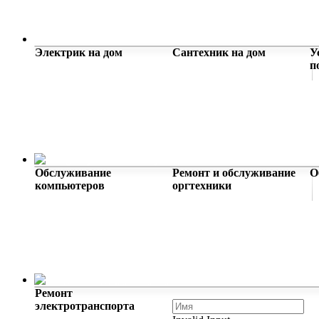
Мастер на час
Электрик на дом
Сантехник на дом
У
п
Услуги для бизнеса
Обслуживание
Ремонт и обслуживание
О
компьютеров
оргтехники
Другие услуги
Ремонт
электротранспорта