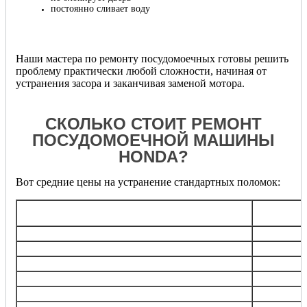
постоянно сливает воду
Наши мастера по ремонту посудомоечных готовы решить
проблему практически любой сложности, начиная от
устранения засора и заканчивая заменой мотора.
СКОЛЬКО СТОИТ РЕМОНТ
ПОСУДОМОЕЧНОЙ МАШИНЫ
HONDA?
Вот средние цены на устранение стандартных поломок:
Обща
Услуга
стоимос
Диагностика
бесплат
Замена/ремонт
электронного блока
от 180
Замена кнопки панели управления
от 600
Замена любого насоса
от 900
Замена клапанов подачи воды
от 120