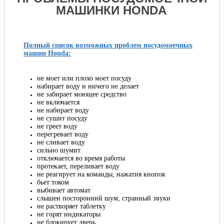
МАШИНКИ HONDA
:
Полный список возможных проблем посудомоечных
машин Honda:
не моет или плохо моет посуду
набирает воду и ничего не делает
не забирает моющее средство
не включается
не набирает воду
не сушит посуду
не греет воду
перегревает воду
не сливает воду
сильно шумит
отключается во время работы
протекает, переливает воду
не реагирует на команды, нажатия кнопок
бьет током
выбивает автомат
слышен посторонний шум, странный звуки
не растворяет таблетку
не горят индикаторы
не блокирует дверь