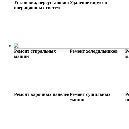
Установка, переустановка
Удаление вирусов
операционных систем
Ремонт бытовой техники
Ремонт стиральных
Ремонт холодильников
Р
машин
м
Ремонт варочных панелей
Ремонт сушильных
Р
машин
п