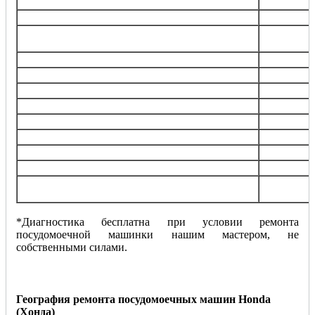
Прочистка,замена фильтра забора/слива воды
от 600
Замена ТЭНа
от 800
Замена гидростопа, сливной трубки,
от 100
патрубков
Замена запирающего устройства (УБЛ)
от 100
Замена шнура питания
от 600
Замена, ремонт элеткродвигателя
от 150
Замена датчика уровня воды, температуры
от 600
Обнуление, перепрошивка модуля управления
от 129
Замена порошкового дозатора
от 100
Замена солевого дозатора
от 100
Устранение засора
от 100
Установка и подключение посудомоечной
от 150
машинки
*Диагностика бесплатна при условии ремонта
посудомоечной машинки нашим мастером, не
собственными силами.
География ремонта посудомоечных машин Honda
(Хонда)